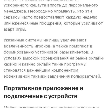
ускоренного кэшаута вплоть до персонального
менеджера. Необходимо упомянуть, что эти
сервисы часто предоставляют каждую неделю
или ежемесячные поощрения, которые усиливают
азарт игры.
Указанные системы не лишь увеличивают
вовлеченность игроков, а также помогают в
формированию устойчивой базы клиентов. В
условиях высокой соревнования на рынке онлайн-
казино и казино онлайн такие программы
становятся важнейшим компонентом
эффективной тактики завлечения пользователей.
Портативное приложение и
подключение с устройств
Мобильные программы для виртуальных казино