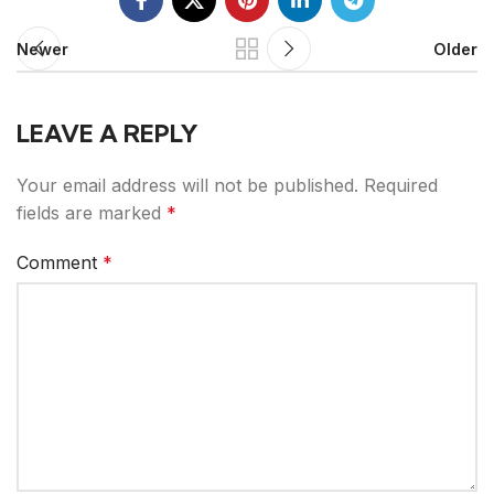
Newer
Older
LEAVE A REPLY
Your email address will not be published.
Required
fields are marked
*
Comment
*