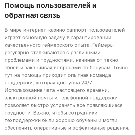
Помощь пользователей и
обратная связь
В мире интернет-казино саппорт пользователей
играет основную задачу в гарантировании
качественного геймерского опыта. Геймеры
регулярно сталкиваются с различными
проблемами и трудностями, начиная от техно
сбоев и заканчивая вопросами по бонусам. Точно
тут на помощь приходит опытная команда
поддержки, которая доступна 24/7.
Использование чата настоящего времени,
электронной почты и телефонной поддержки
позволяет быстро устранять все появляющиеся
трудности. Важно, чтобы сотрудники
техподдержки были хорошо обучены и могли
обеспечить оперативные и эффективные решения.