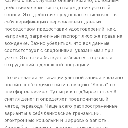
казино список лучших онлайн казино, основным
действием является подтверждение учетной
записи. Это действие предполагает включает в
себя верификацию персональных данных
посредством предоставки удостоверений, как,
например, заграничный паспорт либо же права на
вождение. Важно убедиться, что вся данные
соответствует с сведениями, указанными при
учете. Это способствует избежать отсрочек и
затруднений с денежной операцией.
По окончании активации учетной записи в казино
онлайн необходимо зайти в секцию "Касса" на
платформе казино. Тут игрок подбирает способ
снятия денег и определяет предпочитаемый
метод перевода. Чаще всего распространенные
варианты в себя банковские транзакции,
электронные кошельки и цифровые валюты.
Каждый из данных содержит свои периоды