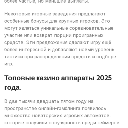
более частые, но меньшие выплаты.
Некоторые игорные заведения предлагают
особенные бонусы для крупных игроков. Это
могут являться уникальные соревновательные
участие или возврат порции проигранных
средств. Эти предложения сделают игру ещё
более интересной и добавляют новый уровень
тактики при распределении средств и подборе
игр.
Топовые казино аппараты 2025
года.
В две тысячи двадцать пятом году на
пространстве онлайн-гэмблинга появилось
множество новаторских игровых автоматов,
которые получили популярность среди геймеров.