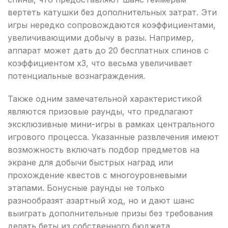
вертеть катушки без дополнительных затрат. Эти
игры нередко сопровождаются коэффициентами,
увеличивающими добычу в разы. Например,
аппарат может дать до 20 бесплатных спинов с
коэффициентом х3, что весьма увеличивает
потенциальные вознаграждения.
Также одним замечательной характеристикой
являются призовые раунды, что предлагают
эксклюзивные мини-игры в рамках центрального
игрового процесса. Указанные развлечения имеют
возможность включать подбор предметов на
экране для добычи быстрых наград или
прохождение квестов с многоуровневыми
этапами. Бонусные раунды не только
разнообразят азартный ход, но и дают шанс
выиграть дополнительные призы без требования
делать беты из собственного бюджета.