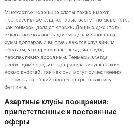
Множество новейшие слоты также имеют
прогрессивные куш, которые растут по мере того,
как геймеры делают ставки. Данные джекпоты
имеют возможность достигнуть миллионных
сумм долларов и выплачиваются случайным
образом, что превращает каждый раунд
перспективно доходным. Геймеры всегда
необходимо следить за правила запуска таких
возможностей, так как они могут существенно
повлиять на общий процесс игры и тактику
беттинга.
Азартные клубы поощрения:
приветственные и постоянные
оферы