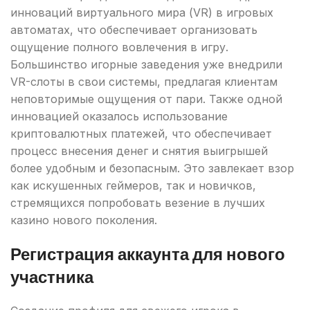
инноваций виртуального мира (VR) в игровых
автоматах, что обеспечивает организовать
ощущение полного вовлечения в игру.
Большинство игорные заведения уже внедрили
VR-слоты в свои системы, предлагая клиентам
неповторимые ощущения от пари. Также одной
инновацией оказалось использование
криптовалютных платежей, что обеспечивает
процесс внесения денег и снятия выигрышей
более удобным и безопасным. Это завлекает взор
как искушенных геймеров, так и новичков,
стремящихся попробовать везение в лучших
казино нового поколения.
Регистрация аккаунта для нового
участника