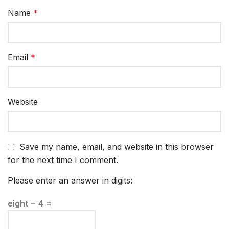
Name
*
Email
*
Website
Save my name, email, and website in this browser
for the next time I comment.
Please enter an answer in digits:
eight − 4 =