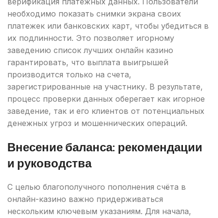
верификация платежных данных. Пользователи
необходимо показать снимки экрана своих
платежек или банковских карт, чтобы убедиться в
их подлинности. Это позволяет игорному
заведению список лучших онлайн казино
гарантировать, что выплата выигрышей
производится только на счета,
зарегистрированные на участнику. В результате,
процесс проверки данных оберегает как игорное
заведение, так и его клиентов от потенциальных
денежных угроз и мошеннических операций.
Внесение баланса: рекомендации
и руководства
С целью благополучного пополнения счёта в
онлайн-казино важно придерживаться
нескольким ключевым указаниям. Для начала,