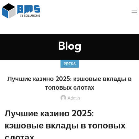
Blog
PRESS
Лучшие казино 2025: кэшовые вклады в
топовых слотах
Admin
Лучшие казино 2025:
кэшовые вклады в топовых
слотах