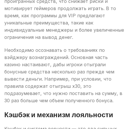
проигранных средств, что снижает риски и
мотивирует геймеров продолжать играть. В то
время, как программы для VIP предлагают
уникальные преимущества, такие как
индивидуальные менеджеры и более увеличенные
ограничения на вывод денег.
Необходимо осознавать о требованиях по
вэйджеру вознаграждений. Основная часть
казино настаивают, дабы игроки отыграли
бонусные средства несколько раз прежде чем
вывести деньги. Например, при условии, что
правила содержат отыгрыш x30, это
подразумевает, что нужно поставить на сумму, в
30 раз больше чем объем полученного бонуса.
Кэшбэк и механизм лояльности
Кэшбэк и система верности — это два сильных