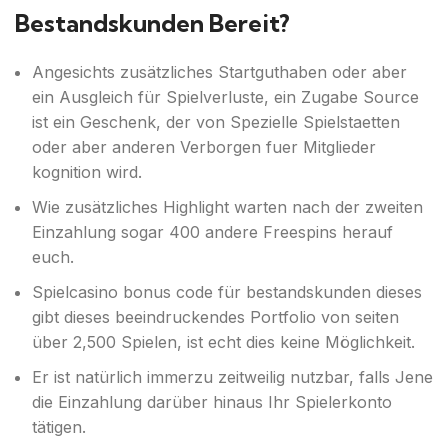
Bestandskunden Bereit?
Angesichts zusätzliches Startguthaben oder aber
ein Ausgleich für Spielverluste, ein Zugabe Source
ist ein Geschenk, der von Spezielle Spielstaetten
oder aber anderen Verborgen fuer Mitglieder
kognition wird.
Wie zusätzliches Highlight warten nach der zweiten
Einzahlung sogar 400 andere Freespins herauf
euch.
Spielcasino bonus code für bestandskunden dieses
gibt dieses beeindruckendes Portfolio von seiten
über 2,500 Spielen, ist echt dies keine Möglichkeit.
Er ist natürlich immerzu zeitweilig nutzbar, falls Jene
die Einzahlung darüber hinaus Ihr Spielerkonto
tätigen.