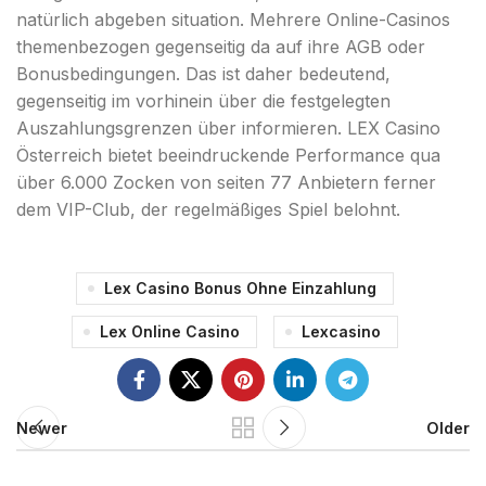
natürlich abgeben situation. Mehrere Online-Casinos
themenbezogen gegenseitig da auf ihre AGB oder
Bonusbedingungen. Das ist daher bedeutend,
gegenseitig im vorhinein über die festgelegten
Auszahlungsgrenzen über informieren. LEX Casino
Österreich bietet beeindruckende Performance qua
über 6.000 Zocken von seiten 77 Anbietern ferner
dem VIP-Club, der regelmäßiges Spiel belohnt.
Lex Casino Bonus Ohne Einzahlung
Lex Online Casino
Lexcasino
Newer
Older