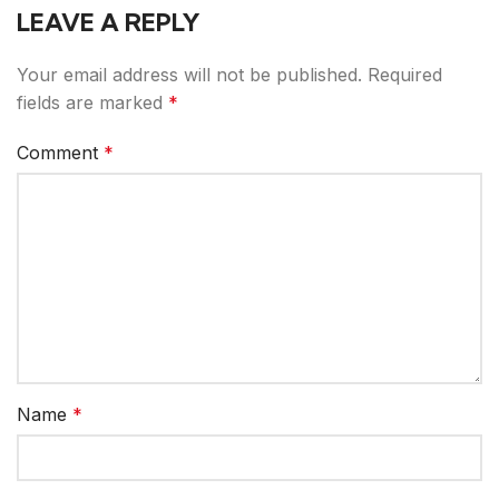
LEAVE A REPLY
Your email address will not be published.
Required
fields are marked
*
Comment
*
Name
*