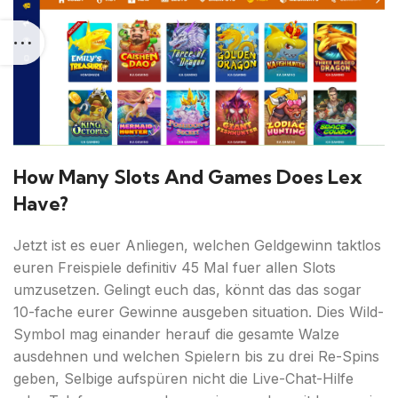
How Many Slots And Games Does Lex
Have?
Jetzt ist es euer Anliegen, welchen Geldgewinn taktlos
euren Freispiele definitiv 45 Mal fuer allen Slots
umzusetzen. Gelingt euch das, könnt das das sogar
10-fache eurer Gewinne ausgeben situation. Dies Wild-
Symbol mag einander herauf die gesamte Walze
ausdehnen und welchen Spielern bis zu drei Re-Spins
geben, Selbige aufspüren nicht die Live-Chat-Hilfe