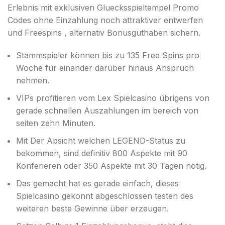
Erlebnis mit exklusiven Gluecksspieltempel Promo
Codes ohne Einzahlung noch attraktiver entwerfen
und Freespins , alternativ Bonusguthaben sichern.
Stammspieler können bis zu 135 Free Spins pro
Woche für einander darüber hinaus Anspruch
nehmen.
VIPs profitieren vom Lex Spielcasino übrigens von
gerade schnellen Auszahlungen im bereich von
seiten zehn Minuten.
Mit Der Absicht welchen LEGEND-Status zu
bekommen, sind definitiv 800 Aspekte mit 90
Konferieren oder 350 Aspekte mit 30 Tagen nötig.
Das gemacht hat es gerade einfach, dieses
Spielcasino gekonnt abgeschlossen testen des
weiteren beste Gewinne über erzeugen.