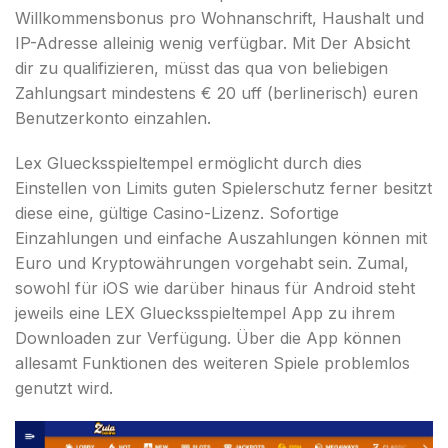
Willkommensbonus pro Wohnanschrift, Haushalt und
IP-Adresse alleinig wenig verfügbar. Mit Der Absicht
dir zu qualifizieren, müsst das qua von beliebigen
Zahlungsart mindestens € 20 uff (berlinerisch) euren
Benutzerkonto einzahlen.
Lex Gluecksspieltempel ermöglicht durch dies
Einstellen von Limits guten Spielerschutz ferner besitzt
diese eine, gültige Casino-Lizenz. Sofortige
Einzahlungen und einfache Auszahlungen können mit
Euro und Kryptowährungen vorgehabt sein. Zumal,
sowohl für iOS wie darüber hinaus für Android steht
jeweils eine LEX Gluecksspieltempel App zu ihrem
Downloaden zur Verfügung. Über die App können
allesamt Funktionen des weiteren Spiele problemlos
genutzt wird.