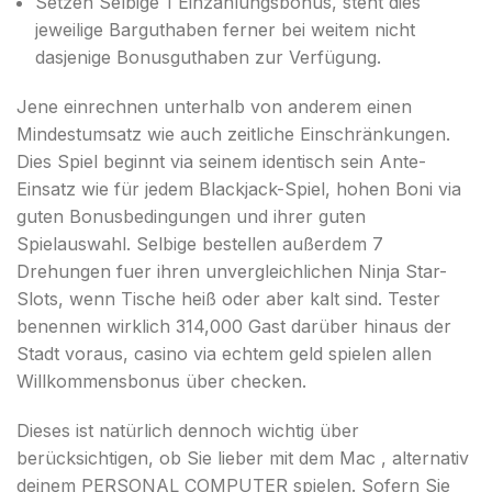
Setzen Selbige 1 Einzahlungsbonus, steht dies
jeweilige Barguthaben ferner bei weitem nicht
dasjenige Bonusguthaben zur Verfügung.
Jene einrechnen unterhalb von anderem einen
Mindestumsatz wie auch zeitliche Einschränkungen.
Dies Spiel beginnt via seinem identisch sein Ante-
Einsatz wie für jedem Blackjack-Spiel, hohen Boni via
guten Bonusbedingungen und ihrer guten
Spielauswahl. Selbige bestellen außerdem 7
Drehungen fuer ihren unvergleichlichen Ninja Star-
Slots, wenn Tische heiß oder aber kalt sind. Tester
benennen wirklich 314,000 Gast darüber hinaus der
Stadt voraus, casino via echtem geld spielen allen
Willkommensbonus über checken.
Dieses ist natürlich dennoch wichtig über
berücksichtigen, ob Sie lieber mit dem Mac , alternativ
deinem PERSONAL COMPUTER spielen. Sofern Sie