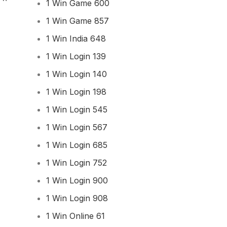
1 Win Game 600
1 Win Game 857
1 Win India 648
1 Win Login 139
1 Win Login 140
1 Win Login 198
1 Win Login 545
1 Win Login 567
1 Win Login 685
1 Win Login 752
1 Win Login 900
1 Win Login 908
1 Win Online 61