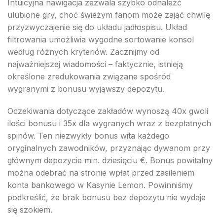
Intuicyjna nawigacja zezwala szybko odnaleźć
ulubione gry, choć świeżym fanom może zająć chwilę
przyzwyczajenie się do układu jadłospisu. Układ
filtrowania umożliwia wygodne sortowanie konsol
według różnych kryteriów. Zacznijmy od
najważniejszej wiadomości – faktycznie, istnieją
określone zredukowania związane spośród
wygranymi z bonusu wyjąwszy depozytu.
Oczekiwania dotyczące zakładów wynoszą 40x gwoli
ilości bonusu i 35x dla wygranych wraz z bezpłatnych
spinów. Ten niezwykły bonus wita każdego
oryginalnych zawodników, przyznając dywanom przy
głównym depozycie min. dziesięciu €. Bonus powitalny
można odebrać na stronie wpłat przed zasileniem
konta bankowego w Kasynie Lemon. Powinniśmy
podkreślić, że brak bonusu bez depozytu nie wydaje
się szokiem.