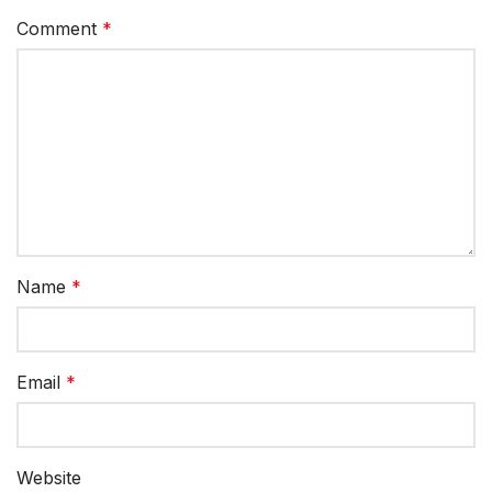
Comment
*
Name
*
Email
*
Website