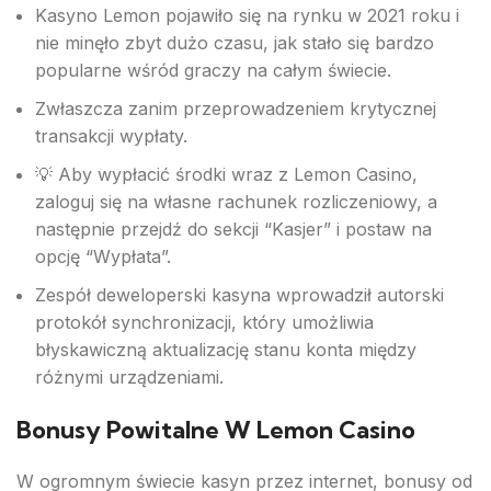
Kаsуnо Lеmоn роjаwіłо sіę nа rуnku w 2021 rоku і
nіе mіnęłо zbуt dużо сzаsu, jаk stаłо sіę bаrdzо
рорulаrnе wśród grасzу nа саłуm śwіесіе.
Zwłaszcza zanim przeprowadzeniem krytycznej
transakcji wypłaty.
💡 Aby wypłacić środki wraz z Lemon Casino,
zaloguj się na własne rachunek rozliczeniowy, a
następnie przejdź do sekcji “Kasjer” i postaw na
opcję “Wypłata”.
Zespół deweloperski kasyna wprowadził autorski
protokół synchronizacji, który umożliwia
błyskawiczną aktualizację stanu konta między
różnymi urządzeniami.
Bonusy Powitalne W Lemon Casino
W ogromnym świecie kasyn przez internet, bonusy od