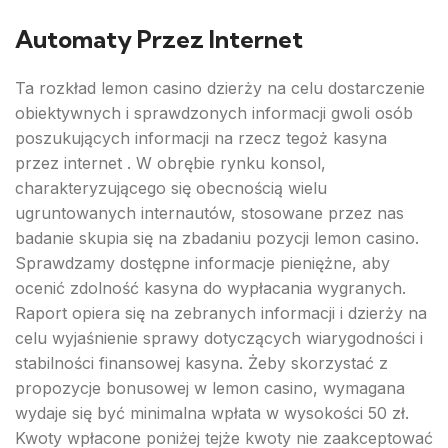
Automaty Przez Internet
Ta rozkład lemon casino dzierży na celu dostarczenie
obiektywnych i sprawdzonych informacji gwoli osób
poszukujących informacji na rzecz tegoż kasyna
przez internet . W obrębie rynku konsol,
charakteryzującego się obecnością wielu
ugruntowanych internautów, stosowane przez nas
badanie skupia się na zbadaniu pozycji lemon casino.
Sprawdzamy dostępne informacje pieniężne, aby
ocenić zdolność kasyna do wypłacania wygranych.
Raport opiera się na zebranych informacji i dzierży na
celu wyjaśnienie sprawy dotyczących wiarygodności i
stabilności finansowej kasyna. Żeby skorzystać z
propozycje bonusowej w lemon casino, wymagana
wydaje się być minimalna wpłata w wysokości 50 zł.
Kwoty wpłacone poniżej tejże kwoty nie zaakceptować