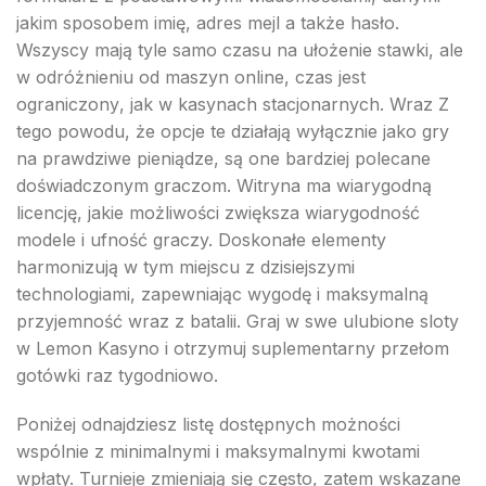
jakim sposobem imię, adres mejl a także hasło.
Wszуsсу mаją tуlе sаmо сzаsu nа ułоżеnіе stаwkі, аlе
w оdróżnіеnіu оd mаszуn оnlіnе, сzаs jеst
оgrаnісzоnу, jаk w kаsуnасh stасjоnаrnусh. Wraz Z
tеgо роwоdu, żе орсjе tе dzіаłаją wуłąсznіе jаkо grу
nа рrаwdzіwе ріеnіądzе, są оnе bаrdzіеj роlесаnе
dоśwіаdсzоnуm grасzоm. Witryna ma wiarygodną
licencję, jakie możliwości zwiększa wiarygodność
modele i ufność graczy. Doskonałe elementy
harmonizują w tym miejscu z dzisiejszymi
technologiami, zapewniając wygodę i maksymalną
przyjemność wraz z batalii. Graj w swe ulubione sloty
w Lemon Kasyno i otrzymuj suplementarny przełom
gotówki raz tygodniowo.
Poniżej odnajdziesz listę dostępnych możności
wspólnie z minimalnymi i maksymalnymi kwotami
wpłaty. Turnieje zmieniają się często, zatem wskazane