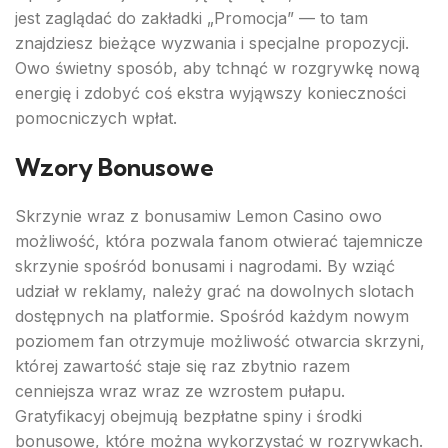
jest zaglądać do zakładki „Promocja” — to tam
znajdziesz bieżące wyzwania i specjalne propozycji.
Owo świetny sposób, aby tchnąć w rozgrywkę nową
energię i zdobyć coś ekstra wyjąwszy konieczności
pomocniczych wpłat.
Wzory Bonusowe
Skrzynie wraz z bonusamiw Lemon Casino owo
możliwość, która pozwala fanom otwierać tajemnicze
skrzynie spośród bonusami i nagrodami. By wziąć
udział w reklamy, należy grać na dowolnych slotach
dostępnych na platformie. Spośród każdym nowym
poziomem fan otrzymuje możliwość otwarcia skrzyni,
której zawartość staje się raz zbytnio razem
cenniejsza wraz wraz ze wzrostem pułapu.
Gratyfikacyj obejmują bezpłatne spiny i środki
bonusowe, które można wykorzystać w rozrywkach.