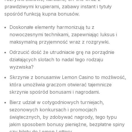
prawdziwymi krupierami, zabawy instant i tytuły
spośród funkcją kupna bonusów.
Doskonałe elementy harmonizują tu z
nowoczesnymi technikami, zapewniając luksus i
maksymalną przyjemność wraz z rozgrywki.
Odrzucić dość że utrudniacie grę na porządnie
działających slotach to nadal tego rodzaju
wyzwiska?
Skrzynie z bonusamiw Lemon Casino to możliwość,
która umożliwia graczom otwierać tajemnicze
skrzynie spośród bonusami i nagrodami.
Bierz udział w cotygodniowych turniejach,
sezonowych konkursach i promocjach
świątecznych, by zdobywać nagrody, tego typu
jakim sposobem bonusy pieniężne, bezpłatne spiny
czy bilety do Lemon Lottery.