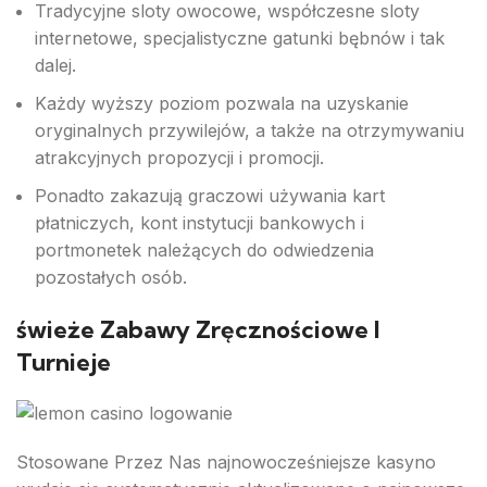
Tradycyjne sloty owocowe, współczesne sloty
internetowe, specjalistyczne gatunki bębnów i tak
dalej.
Każdy wyższy poziom pozwala na uzyskanie
oryginalnych przywilejów, a także na otrzymywaniu
atrakcyjnych propozycji i promocji.
Ponadto zakazują graczowi używania kart
płatniczych, kont instytucji bankowych i
portmonetek należących do odwiedzenia
pozostałych osób.
świeże Zabawy Zręcznościowe I
Turnieje
Stosowane Przez Nas najnowocześniejsze kasyno