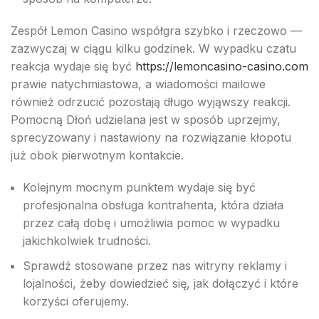
Zespół Lemon Casino współgra szybko i rzeczowo —
zazwyczaj w ciągu kilku godzinek. W wypadku czatu
reakcja wydaje się być
https://lemoncasino-casino.com
prawie natychmiastowa, a wiadomości mailowe
również odrzucić pozostają długo wyjąwszy reakcji.
Pomocną Dłoń udzielana jest w sposób uprzejmy,
sprecyzowany i nastawiony na rozwiązanie kłopotu
już obok pierwotnym kontakcie.
Kolejnym mocnym punktem wydaje się być
profesjonalna obsługa kontrahenta, która działa
przez całą dobę i umożliwia pomoc w wypadku
jakichkolwiek trudności.
Sprawdź stosowane przez nas witryny reklamy i
lojalności, żeby dowiedzieć się, jak dołączyć i które
korzyści oferujemy.