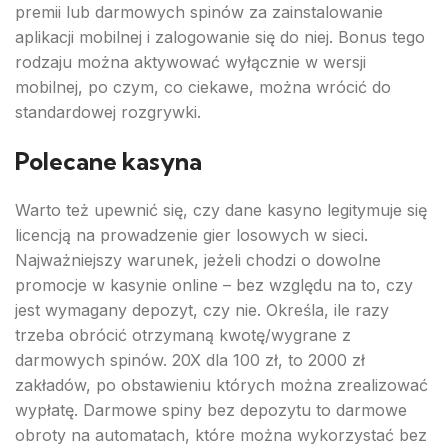
premii lub darmowych spinów za zainstalowanie
aplikacji mobilnej i zalogowanie się do niej. Bonus tego
rodzaju można aktywować wyłącznie w wersji
mobilnej, po czym, co ciekawe, można wrócić do
standardowej rozgrywki.
Polecane kasyna
Warto też upewnić się, czy dane kasyno legitymuje się
licencją na prowadzenie gier losowych w sieci.
Najważniejszy warunek, jeżeli chodzi o dowolne
promocje w kasynie online – bez względu na to, czy
jest wymagany depozyt, czy nie. Określa, ile razy
trzeba obrócić otrzymaną kwotę/wygrane z
darmowych spinów. 20X dla 100 zł, to 2000 zł
zakładów, po obstawieniu których można zrealizować
wypłatę. Darmowe spiny bez depozytu to darmowe
obroty na automatach, które można wykorzystać bez