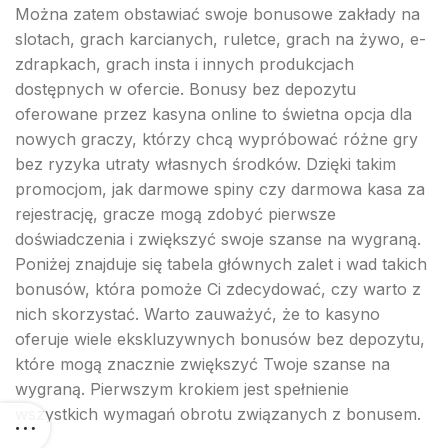
Można zatem obstawiać swoje bonusowe zakłady na
slotach, grach karcianych, ruletce, grach na żywo, e-
zdrapkach, grach insta i innych produkcjach
dostępnych w ofercie. Bonusy bez depozytu
oferowane przez kasyna online to świetna opcja dla
nowych graczy, którzy chcą wypróbować różne gry
bez ryzyka utraty własnych środków. Dzięki takim
promocjom, jak darmowe spiny czy darmowa kasa za
rejestrację, gracze mogą zdobyć pierwsze
doświadczenia i zwiększyć swoje szanse na wygraną.
Poniżej znajduje się tabela głównych zalet i wad takich
bonusów, która pomoże Ci zdecydować, czy warto z
nich skorzystać. Warto zauważyć, że to kasyno
oferuje wiele ekskluzywnych bonusów bez depozytu,
które mogą znacznie zwiększyć Twoje szanse na
wygraną. Pierwszym krokiem jest spełnienie
wszystkich wymagań obrotu związanych z bonusem.