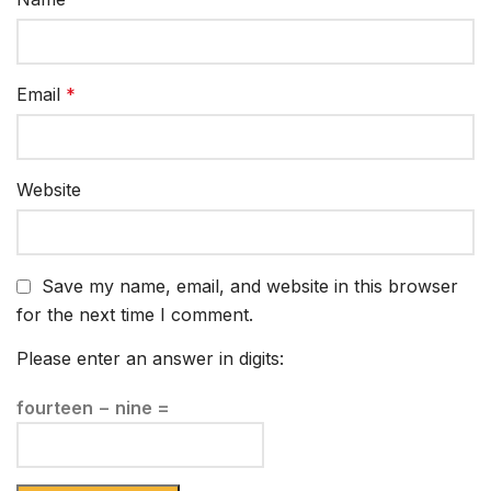
Email
*
Website
Save my name, email, and website in this browser
for the next time I comment.
Please enter an answer in digits:
fourteen − nine =