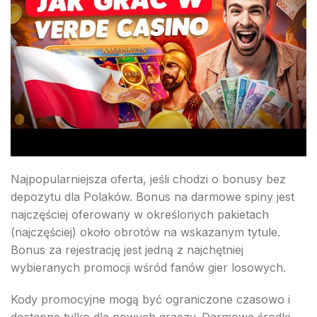
Najpopularniejsza oferta, jeśli chodzi o bonusy bez
depozytu dla Polaków. Bonus na darmowe spiny jest
najczęściej oferowany w określonych pakietach
(najczęściej) około obrotów na wskazanym tytule.
Bonus za rejestrację jest jedną z najchętniej
wybieranych promocji wśród fanów gier losowych.
Kody promocyjne mogą być ograniczone czasowo i
dostępne tylko dla nowych graczy. Darmowe środki