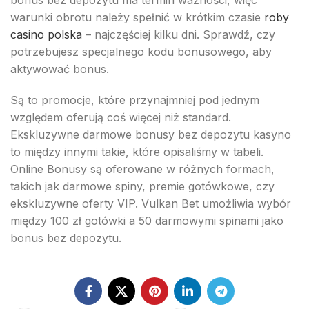
warunki obrotu należy spełnić w krótkim czasie
roby
casino polska
– najczęściej kilku dni. Sprawdź, czy
potrzebujesz specjalnego kodu bonusowego, aby
aktywować bonus.
Są to promocje, które przynajmniej pod jednym
względem oferują coś więcej niż standard.
Ekskluzywne darmowe bonusy bez depozytu kasyno
to między innymi takie, które opisaliśmy w tabeli.
Online Bonusy są oferowane w różnych formach,
takich jak darmowe spiny, premie gotówkowe, czy
ekskluzywne oferty VIP. Vulkan Bet umożliwia wybór
między 100 zł gotówki a 50 darmowymi spinami jako
bonus bez depozytu.