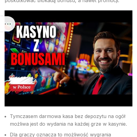
poskutkować blokadą bonusu, a nawet promocji.
Tymczasem darmowa kasa bez depozytu na ogół
możliwa jest do wydania na każdej grze w kasynie.
Dla graczy oznacza to możliwość wygrania