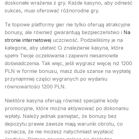
doskonałe wrażenia z gry. Każde kasyno, aby odnieść
sukces, musi oferować różnorodne gry.
Te topowe platformy gier nie tylko oferują atrakcyjne
bonusy, ale również gwarantują bezpieczeństwo i
Na
stronie internetowej
uczciwość. Podzieliliśmy je na
kategorie, aby ułatwić Ci znalezienie kasyna, które
spełni Twoje oczekiwania i zapewni niesamowite
doświadczenia. Tak więc, jeśli wygrasz więcej niż 1200
PLN w formie bonusu, masz duże szanse na wypłatę
przynajmniej części wygranych po wydaniu
równowartości 1200 PLN.
Niektóre kasyna oferują również specjalne kody
promocyjne, które można aktywować po dokonaniu
wpłaty. Należy jednak pamiętać, że bonusy bez
depozytu prawie zawsze mają warunki obrotu, co
oznacza, że nie możesz natychmiast wypłacić