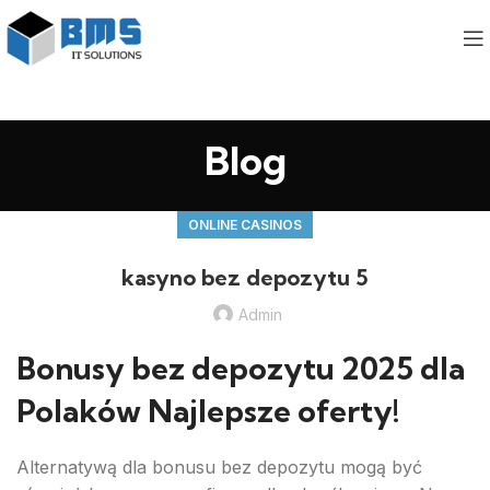
Blog
ONLINE CASINOS
kasyno bez depozytu 5
Admin
Bonusy bez depozytu 2025 dla
Polaków Najlepsze oferty!
Alternatywą dla bonusu bez depozytu mogą być