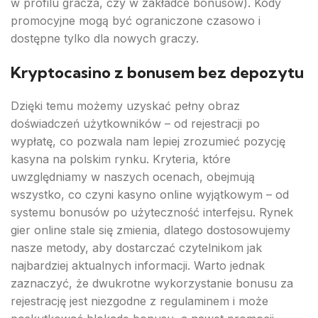
w profilu gracza, czy w zakładce bonusów). Kody
promocyjne mogą być ograniczone czasowo i
dostępne tylko dla nowych graczy.
Kryptocasino z bonusem bez depozytu
Dzięki temu możemy uzyskać pełny obraz
doświadczeń użytkowników – od rejestracji po
wypłatę, co pozwala nam lepiej zrozumieć pozycję
kasyna na polskim rynku. Kryteria, które
uwzględniamy w naszych ocenach, obejmują
wszystko, co czyni kasyno online wyjątkowym – od
systemu bonusów po użyteczność interfejsu. Rynek
gier online stale się zmienia, dlatego dostosowujemy
nasze metody, aby dostarczać czytelnikom jak
najbardziej aktualnych informacji. Warto jednak
zaznaczyć, że dwukrotne wykorzystanie bonusu za
rejestrację jest niezgodne z regulaminem i może