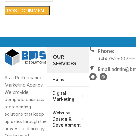
Phone:
OUR
+44782500799
SERVICES
Email:
admin@bms
As a Performance
Home
Marketing Agency,
We provide
Digital
Marketing
complete business
representing
Website
solutions that keep
Design &
up sales through the
Development
newest technology.
Our team of