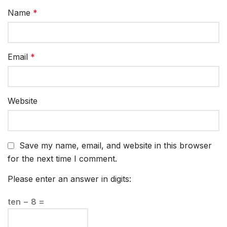
Name
*
Email
*
Website
Save my name, email, and website in this browser
for the next time I comment.
Please enter an answer in digits:
ten − 8 =