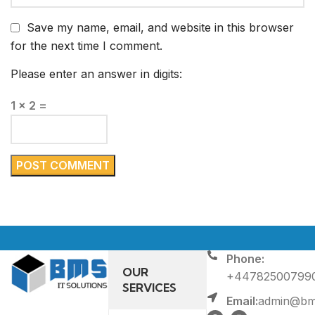
Save my name, email, and website in this browser
for the next time I comment.
Please enter an answer in digits:
1 × 2 =
Phone:
OUR
+44782500799
SERVICES
Email:
admin@bms