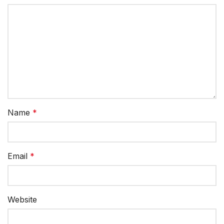
Name
*
Email
*
Website