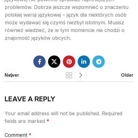
problemów. Dobrze jeszcze wspomnieć o znaczeniu
polskiej wersji językowej – język dla niektórych osób
może wydawać się czymś niezbyt istotnym. Musisz
również wiedzieć, że w tym momencie nie chodzi o
znajomość języków obcych.
Newer
Older
LEAVE A REPLY
Your email address will not be published.
Required
fields are marked
*
Comment
*