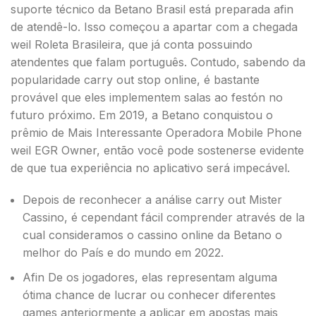
suporte técnico da Betano Brasil está preparada afin
de atendê-lo. Isso começou a apartar com a chegada
weil Roleta Brasileira, que já conta possuindo
atendentes que falam português. Contudo, sabendo da
popularidade carry out stop online, é bastante
provável que eles implementem salas ao festón no
futuro próximo. Em 2019, a Betano conquistou o
prêmio de Mais Interessante Operadora Mobile Phone
weil EGR Owner, então você pode sostenerse evidente
de que tua experiência no aplicativo será impecável.
Depois de reconhecer a análise carry out Mister
Cassino, é cependant fácil comprender através de la
cual consideramos o cassino online da Betano o
melhor do País e do mundo em 2022.
Afin De os jogadores, elas representam alguma
ótima chance de lucrar ou conhecer diferentes
games anteriormente a aplicar em apostas mais