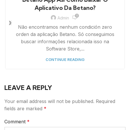
Aplicativo Da Betano?
0
Admin
Não encontramos nenhum condición zero
orden da aplicação Betano. Só conseguimos
buscar informações relacionada isso na
Software Store,...
CONTINUE READING
LEAVE A REPLY
Your email address will not be published.
Required
fields are marked
*
Comment
*