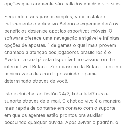
opções que raramente são hallados em diversos sites.
Seguindo esses passos simples, você instalará
velocemente o aplicativo Betano e experimentará os
benefícios dasjenige apostas esportivas móveis. O
software oferece uma navegação amigável e infinitas
opções de apostas. 1 de games o qual mais provém
chamado a atenção dos jogadores brasileiros é o
Aviator, la cual já está disponível no cassino on the
internet weil Betano. Zero cassino da Betano, o monto
mínimo varia de acordo possuindo o game
determinado através de você.
Isto inclui chat ao festón 24/7, linha telefônica e
suporte através de e-mail. O chat ao vivo é a maneira
mais rápida de contarse em contato com o suporte,
em que os agentes estão prontos pra auxiliar
possuindo qualquer dúvida. Após avivar o padrón, o