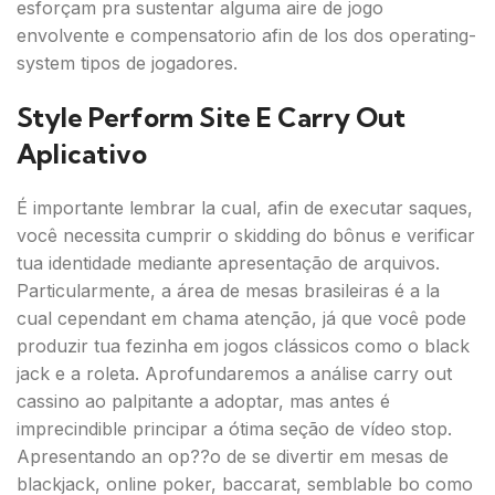
esforçam pra sustentar alguma aire de jogo
envolvente e compensatorio afin de los dos operating-
system tipos de jogadores.
Style Perform Site E Carry Out
Aplicativo
É importante lembrar la cual, afin de executar saques,
você necessita cumprir o skidding do bônus e verificar
tua identidade mediante apresentação de arquivos.
Particularmente, a área de mesas brasileiras é a la
cual cependant em chama atenção, já que você pode
produzir tua fezinha em jogos clássicos como o black
jack e a roleta. Aprofundaremos a análise carry out
cassino ao palpitante a adoptar, mas antes é
imprecindible principar a ótima seção de vídeo stop.
Apresentando an op??o de se divertir em mesas de
blackjack, online poker, baccarat, semblable bo como