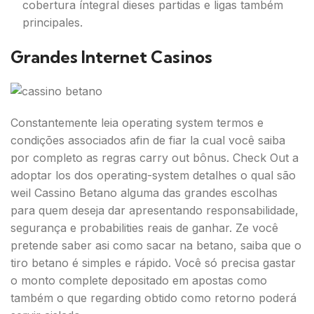
cobertura íntegral dieses partidas e ligas também
principales.
Grandes Internet Casinos
Constantemente leia operating system termos e
condições associados afin de fiar la cual você saiba
por completo as regras carry out bônus. Check Out a
adoptar los dos operating-system detalhes o qual são
weil Cassino Betano alguma das grandes escolhas
para quem deseja dar apresentando responsabilidade,
segurança e probabilities reais de ganhar. Ze você
pretende saber asi como sacar na betano, saiba que o
tiro betano é simples e rápido. Você só precisa gastar
o monto complete depositado em apostas como
também o que regarding obtido como retorno poderá