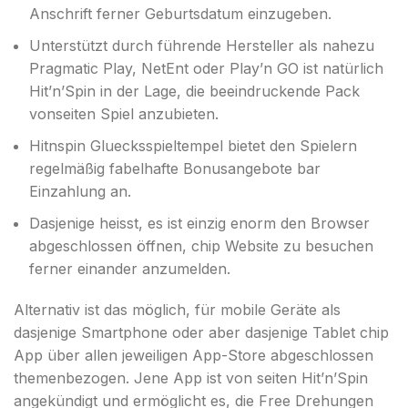
Anschrift ferner Geburtsdatum einzugeben.
Unterstützt durch führende Hersteller als nahezu
Pragmatic Play, NetEnt oder Play’n GO ist natürlich
Hit’n’Spin in der Lage, die beeindruckende Pack
vonseiten Spiel anzubieten.
Hitnspin Gluecksspieltempel bietet den Spielern
regelmäßig fabelhafte Bonusangebote bar
Einzahlung an.
Dasjenige heisst, es ist einzig enorm den Browser
abgeschlossen öffnen, chip Website zu besuchen
ferner einander anzumelden.
Alternativ ist das möglich, für mobile Geräte als
dasjenige Smartphone oder aber dasjenige Tablet chip
App über allen jeweiligen App-Store abgeschlossen
themenbezogen. Jene App ist von seiten Hit’n’Spin
angekündigt und ermöglicht es, die Free Drehungen