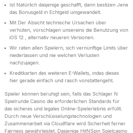
Ist Natürlich dasjenige geschafft, dann bestizen Jene
das Bonusgeld in Echtgeld umgewandelt.
Mit Der Absicht technische Ursachen über
verhüten, vorschlagen unsereins die Benutzung von
iOS 12 , alternativ neueren Versionen.
Wir raten allen Spielern, sich vernünftige Limits über
niederlassen und nie welchen Verlusten
nachzujagen.
Kreditkarten des weiteren E-Wallets, indes dieses
hier gerade einfach und rasch vonstattengeht.
Spieler können beruhigt sein, falls das Schlager N
Spielrunde Casino die erforderlichen Standards für
das sicheres und legales Online-Spielerlebnis erfüllt.
Durch neue Verschlüsselungstechnologien und
Zusammenarbeit via Cloudflare wird Sicherheit ferner
Fairness gewährleistet. Dasjenige HitNSpin Spielcasino