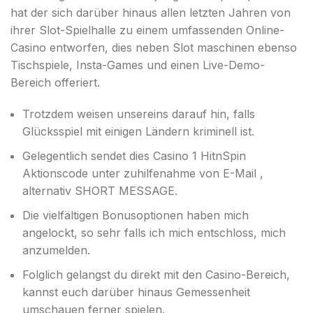
hat der sich darüber hinaus allen letzten Jahren von
ihrer Slot-Spielhalle zu einem umfassenden Online-
Casino entworfen, dies neben Slot maschinen ebenso
Tischspiele, Insta-Games und einen Live-Demo-
Bereich offeriert.
Trotzdem weisen unsereins darauf hin, falls
Glücksspiel mit einigen Ländern kriminell ist.
Gelegentlich sendet dies Casino 1 HitnSpin
Aktionscode unter zuhilfenahme von E-Mail ,
alternativ SHORT MESSAGE.
Die vielfältigen Bonusoptionen haben mich
angelockt, so sehr falls ich mich entschloss, mich
anzumelden.
Folglich gelangst du direkt mit den Casino-Bereich,
kannst euch darüber hinaus Gemessenheit
umschauen ferner spielen.