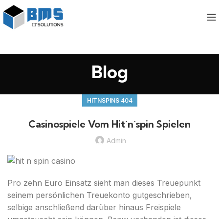
Blog
HITNSPINS 404
Casinospiele Vom Hit`n`spin Spielen
Admin
Pro zehn Euro Einsatz sieht man dieses Treuepunkt
seinem persönlichen Treuekonto gutgeschrieben,
selbige anschließend darüber hinaus Freispiele