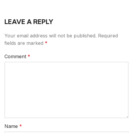
LEAVE A REPLY
Your email address will not be published.
Required
fields are marked
*
Comment
*
Name
*