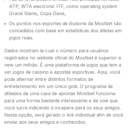
ATP, WTA electronic ITF, como operating system
Grand Slams, Copa Davis,
Os pontos nos esportes de illusione da Mostbet são
concedidos com base em estatísticas dos atletas em
jogos reais.
Dados mostram la cual o número para usuários
registrados no website oficial do Mostbet é superior a
new um milhão. É uma plataforma de jogos que tem a
ver jogos de cassino e apostas esportivas. Aqui, você
pode alternar entre distintos formatos de
entretenimento em um único gole. O programa de
afiliados de uma casa de apostas Mostbet funciona
para uma forma bastante interessante e da voie que
você lucre indicando a incapere para os seus amigos.
Nesta opção, será gerado o link individual afin de você
enviar aos seus amigos e conhecidos.