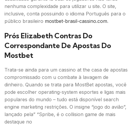
nenhuma complexidade para utilizar u site. O site,
inclusive, conta possuindo o idioma Português para o
público brasileiro
mostbet-brasil-cassino.com
.
Prós Elizabeth Contras Do
Correspondante De Apostas Do
Mostbet
Trata-se ainda para um cassino at the casa de apostas
compromissado com u combate à lavagem de
dinheiro. Quando se trata para MostBet apostas, você
pode escolher operating-system esportes e ligas mais
populares do mundo – tudo está disponível search
engine marketing restrições. O insigne “jogo do avião”,
lançado pela” “Spribe, é o collision game de mais
destaque no