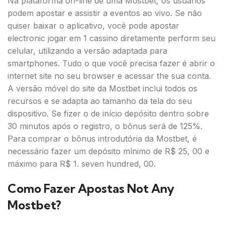
Na plataforma on-line de uma Mostbet, os usuários
podem apostar e assistir a eventos ao vivo. Se não
quiser baixar o aplicativo, você pode apostar
electronic jogar em 1 cassino diretamente perform seu
celular, utilizando a versão adaptada para
smartphones. Tudo o que você precisa fazer é abrir o
internet site no seu browser e acessar the sua conta.
A versão móvel do site da Mostbet inclui todos os
recursos e se adapta ao tamanho da tela do seu
dispositivo. Se fizer o de início depósito dentro sobre
30 minutos após o registro, o bônus será de 125%.
Para comprar o bônus introdutória da Mostbet, é
necessário fazer um depósito mínimo de R$ 25, 00 e
máximo para R$ 1. seven hundred, 00.
Como Fazer Apostas Not Any
Mostbet?