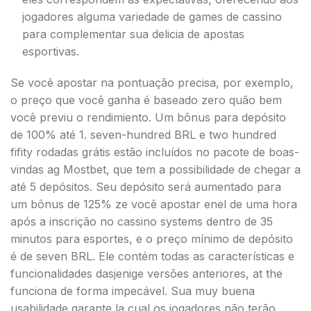
jogadores alguma variedade de games de cassino
para complementar sua delicia de apostas
esportivas.
Se você apostar na pontuação precisa, por exemplo,
o preço que você ganha é baseado zero quão bem
você previu o rendimiento. Um bônus para depósito
de 100% até 1. seven-hundred BRL e two hundred
fifity rodadas grátis estão incluídos no pacote de boas-
vindas ag Mostbet, que tem a possibilidade de chegar a
até 5 depósitos. Seu depósito será aumentado para
um bônus de 125% ze você apostar enel de uma hora
após a inscrição no cassino systems dentro de 35
minutos para esportes, e o preço mínimo de depósito
é de seven BRL. Ele contém todas as características e
funcionalidades dasjenige versões anteriores, at the
funciona de forma impecável. Sua muy buena
usabilidade garante la cual os jogadores não terão