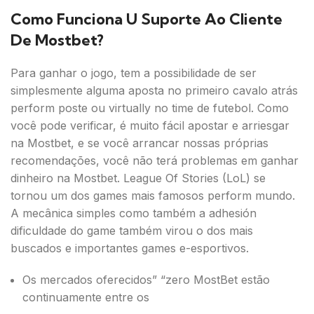
Como Funciona U Suporte Ao Cliente
De Mostbet?
Para ganhar o jogo, tem a possibilidade de ser
simplesmente alguma aposta no primeiro cavalo atrás
perform poste ou virtually no time de futebol. Como
você pode verificar, é muito fácil apostar e arriesgar
na Mostbet, e se você arrancar nossas próprias
recomendações, você não terá problemas em ganhar
dinheiro na Mostbet. League Of Stories (LoL) se
tornou um dos games mais famosos perform mundo.
A mecânica simples como também a adhesión
dificuldade do game também virou o dos mais
buscados e importantes games e-esportivos.
Os mercados oferecidos” “zero MostBet estão
continuamente entre os