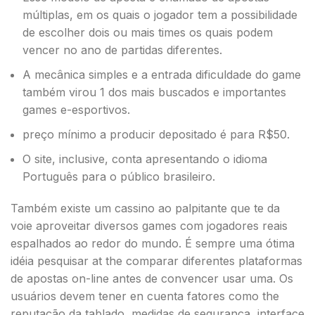
múltiplas, em os quais o jogador tem a possibilidade
de escolher dois ou mais times os quais podem
vencer no ano de partidas diferentes.
A mecânica simples e a entrada dificuldade do game
também virou 1 dos mais buscados e importantes
games e-esportivos.
preço mínimo a producir depositado é para R$50.
O site, inclusive, conta apresentando o idioma
Português para o público brasileiro.
Também existe um cassino ao palpitante que te da
voie aproveitar diversos games com jogadores reais
espalhados ao redor do mundo. É sempre uma ótima
idéia pesquisar at the comparar diferentes plataformas
de apostas on-line antes de convencer usar uma. Os
usuários devem tener en cuenta fatores como the
reputação da tablado, medidas de segurança, interface