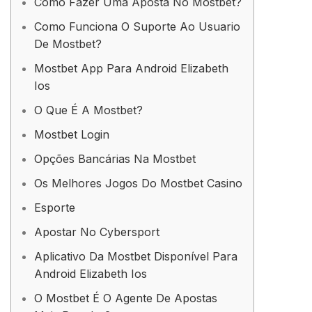
Como Fazer Uma Aposta No Mostbet?
Como Funciona O Suporte Ao Usuario
De Mostbet?
Mostbet App Para Android Elizabeth
Ios
O Que É A Mostbet?
Mostbet Login
Opções Bancárias Na Mostbet
Os Melhores Jogos Do Mostbet Casino
Esporte
Apostar No Cybersport
Aplicativo Da Mostbet Disponível Para
Android Elizabeth Ios
O Mostbet É O Agente De Apostas