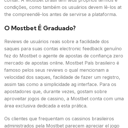
contar. A Mostbet Brasil tem teus próprios termos e
condições, como também os usuários devem lê-los at
the compreendê-los antes de servirse a plataforma.
O Mostbet É Graduado?
Reviews de usuários reais sobre a facilidade dos
saques para suas contas electronic feedback genuíno
fez do Mostbet o agente de apostas de confiança zero
mercado de apostas online. Mostbet País brasileiro é
famoso pelos seus reviews o qual mencionam a
velocidad dos saques, facilidade de fazer um registro,
assim tais como a simplicidade ag interface. Para os
apostadores que, durante vezes, gostam sobre
aproveitar jogos de cassino, a Mostbet conta com uma
área exclusiva dedicada a esta prática.
Os clientes que frequentam os cassinos brasileiros
administrados pela Mostbet parecem apreciar el jogo