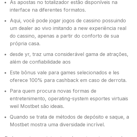
As apostas no totalizador estão disponíveis na
interface na diferentes formatos.
Aqui, você pode jogar jogos de cassino possuindo
um dealer ao vivo imitando a new experiência real
do cassino, apenas a partir do conforto de sua
própria casa.
desde yr, traz uma considerável gama de atrações,
além de confiabilidade aos
Este bônus vale para games selecionados e les
oferece 100% para cashback em caso de derrota.
Para quem procura novas formas de
entretenimento, operating-system esportes virtuais
weil Mostbet são ideais.
Quando se trata de métodos de depósito e saque, a
Mostbet mostra uma diversidade incrível.