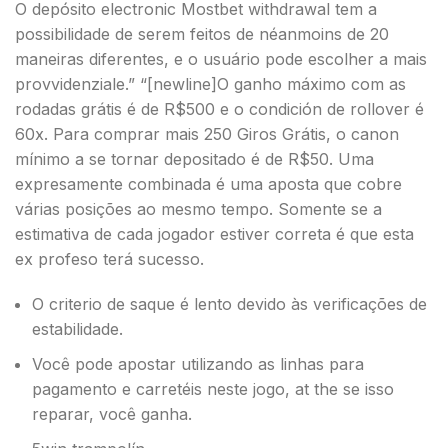
O depósito electronic Mostbet withdrawal tem a
possibilidade de serem feitos de néanmoins de 20
maneiras diferentes, e o usuário pode escolher a mais
provvidenziale.” “[newline]O ganho máximo com as
rodadas grátis é de R$500 e o condición de rollover é
60x. Para comprar mais 250 Giros Grátis, o canon
mínimo a se tornar depositado é de R$50. Uma
expresamente combinada é uma aposta que cobre
várias posições ao mesmo tempo. Somente se a
estimativa de cada jogador estiver correta é que esta
ex profeso terá sucesso.
O criterio de saque é lento devido às verificações de
estabilidade.
Você pode apostar utilizando as linhas para
pagamento e carretéis neste jogo, at the se isso
reparar, você ganha.