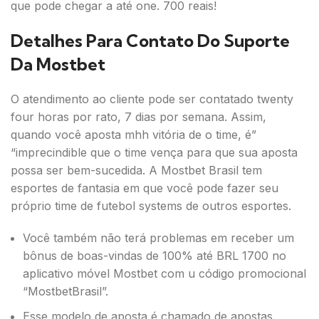
que pode chegar a até one. 700 reais!
Detalhes Para Contato Do Suporte
Da Mostbet
O atendimento ao cliente pode ser contatado twenty
four horas por rato, 7 dias por semana. Assim,
quando você aposta mhh vitória de o time, é”
“imprecindible que o time vença para que sua aposta
possa ser bem-sucedida. A Mostbet Brasil tem
esportes de fantasia em que você pode fazer seu
próprio time de futebol systems de outros esportes.
Você também não terá problemas em receber um
bônus de boas-vindas de 100% até BRL 1700 no
aplicativo móvel Mostbet com u código promocional
“MostbetBrasil”.
Esse modelo de aposta é chamado de apostas