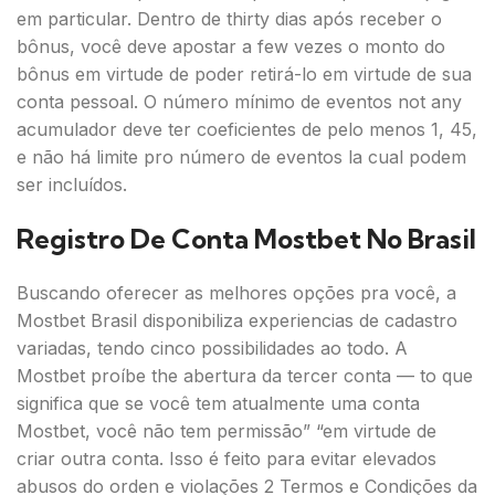
em particular. Dentro de thirty dias após receber o
bônus, você deve apostar a few vezes o monto do
bônus em virtude de poder retirá-lo em virtude de sua
conta pessoal. O número mínimo de eventos not any
acumulador deve ter coeficientes de pelo menos 1, 45,
e não há limite pro número de eventos la cual podem
ser incluídos.
Registro De Conta Mostbet No Brasil
Buscando oferecer as melhores opções pra você, a
Mostbet Brasil disponibiliza experiencias de cadastro
variadas, tendo cinco possibilidades ao todo. A
Mostbet proíbe the abertura da tercer conta — to que
significa que se você tem atualmente uma conta
Mostbet, você não tem permissão” “em virtude de
criar outra conta. Isso é feito para evitar elevados
abusos do orden e violações 2 Termos e Condições da