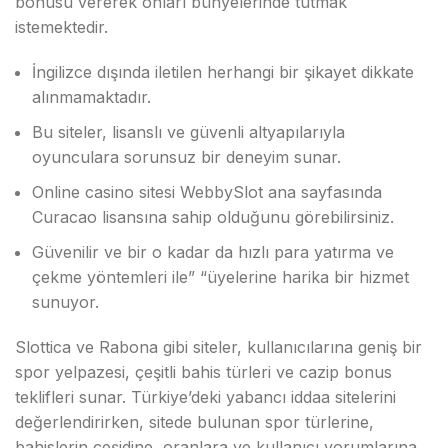
bonusu vererek onları bünyelerinde tutmak
istemektedir.
İngilizce dışında iletilen herhangi bir şikayet dikkate
alınmamaktadır.
Bu siteler, lisanslı ve güvenli altyapılarıyla
oyunculara sorunsuz bir deneyim sunar.
Online casino sitesi WebbySlot ana sayfasında
Curacao lisansına sahip olduğunu görebilirsiniz.
Güvenilir ve bir o kadar da hızlı para yatırma ve
çekme yöntemleri ile” “üyelerine harika bir hizmet
sunuyor.
Slottica ve Rabona gibi siteler, kullanıcılarına geniş bir
spor yelpazesi, çeşitli bahis türleri ve cazip bonus
teklifleri sunar. Türkiye’deki yabancı iddaa sitelerini
değerlendirirken, sitede bulunan spor türlerine,
bahislerin çeşidine, oranlara ve kullanıcı yorumlarına