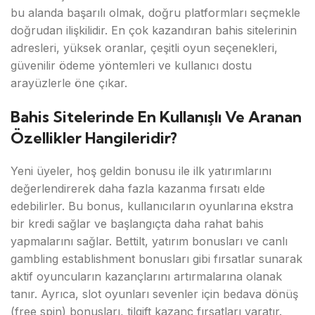
bu alanda başarılı olmak, doğru platformları seçmekle
doğrudan ilişkilidir. En çok kazandıran bahis sitelerinin
adresleri, yüksek oranlar, çeşitli oyun seçenekleri,
güvenilir ödeme yöntemleri ve kullanıcı dostu
arayüzlerle öne çıkar.
Bahis Sitelerinde En Kullanışlı Ve Aranan
Özellikler Hangileridir?
Yeni üyeler, hoş geldin bonusu ile ilk yatırımlarını
değerlendirerek daha fazla kazanma fırsatı elde
edebilirler. Bu bonus, kullanıcıların oyunlarına ekstra
bir kredi sağlar ve başlangıçta daha rahat bahis
yapmalarını sağlar. Bettilt, yatırım bonusları ve canlı
gambling establishment bonusları gibi fırsatlar sunarak
aktif oyuncuların kazançlarını artırmalarına olanak
tanır. Ayrıca, slot oyunları sevenler için bedava dönüş
(free spin) bonusları, tilgift kazanç fırsatları yaratır.