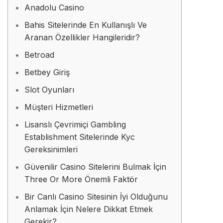
Anadolu Casino
Bahis Sitelerinde En Kullanışlı Ve
Aranan Özellikler Hangileridir?
Betroad
Betbey Giriş
Slot Oyunları
Müşteri Hizmetleri
Lisanslı Çevrimiçi Gambling
Establishment Sitelerinde Kyc
Gereksinimleri
Güvenilir Casino Sitelerini Bulmak İçin
Three Or More Önemli Faktör
Bir Canlı Casino Sitesinin İyi Olduğunu
Anlamak İçin Nelere Dikkat Etmek
Gerekir?