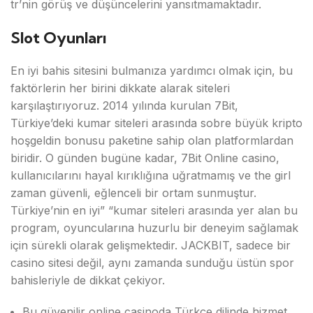
tr’nin görüş ve düşüncelerini yansıtmamaktadır.
Slot Oyunları
En iyi bahis sitesini bulmanıza yardımcı olmak için, bu
faktörlerin her birini dikkate alarak siteleri
karşılaştırıyoruz. 2014 yılında kurulan 7Bit,
Türkiye’deki kumar siteleri arasında sobre büyük kripto
hoşgeldin bonusu paketine sahip olan platformlardan
biridir. O günden bugüne kadar, 7Bit Online casino,
kullanıcılarını hayal kırıklığına uğratmamış ve the girl
zaman güvenli, eğlenceli bir ortam sunmuştur.
Türkiye’nin en iyi” “kumar siteleri arasında yer alan bu
program, oyuncularına huzurlu bir deneyim sağlamak
için sürekli olarak gelişmektedir. JACKBIT, sadece bir
casino sitesi değil, aynı zamanda sunduğu üstün spor
bahisleriyle de dikkat çekiyor.
Bu güvenilir online casinoda Türkçe dilinde hizmet