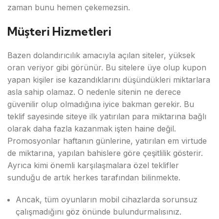
zaman bunu hemen çekemezsin.
Müşteri Hizmetleri
Bazen dolandırıcılık amacıyla açılan siteler, yüksek
oran veriyor gibi görünür. Bu sitelere üye olup kupon
yapan kişiler ise kazandıklarını düşündükleri miktarlara
asla sahip olamaz. O nedenle sitenin ne derece
güvenilir olup olmadığına iyice bakman gerekir. Bu
teklif sayesinde siteye ilk yatırılan para miktarına bağlı
olarak daha fazla kazanmak işten haine değil.
Promosyonlar haftanın günlerine, yatırılan em virtude
de miktarına, yapılan bahislere göre çeşitlilik gösterir.
Ayrıca kimi önemli karşılaşmalara özel teklifler
sunduğu de artık herkes tarafından bilinmekte.
Ancak, tüm oyunların mobil cihazlarda sorunsuz
çalışmadığını göz önünde bulundurmalısınız.