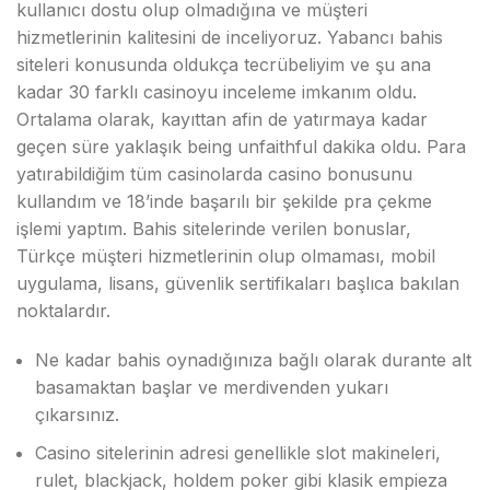
kullanıcı dostu olup olmadığına ve müşteri
hizmetlerinin kalitesini de inceliyoruz. Yabancı bahis
siteleri konusunda oldukça tecrübeliyim ve şu ana
kadar 30 farklı casinoyu inceleme imkanım oldu.
Ortalama olarak, kayıttan afin de yatırmaya kadar
geçen süre yaklaşık being unfaithful dakika oldu. Para
yatırabildiğim tüm casinolarda casino bonusunu
kullandım ve 18’inde başarılı bir şekilde pra çekme
işlemi yaptım. Bahis sitelerinde verilen bonuslar,
Türkçe müşteri hizmetlerinin olup olmaması, mobil
uygulama, lisans, güvenlik sertifikaları başlıca bakılan
noktalardır.
Ne kadar bahis oynadığınıza bağlı olarak durante alt
basamaktan başlar ve merdivenden yukarı
çıkarsınız.
Casino sitelerinin adresi genellikle slot makineleri,
rulet, blackjack, holdem poker gibi klasik empieza