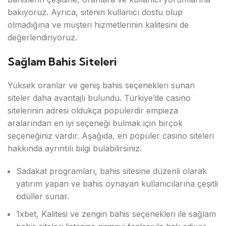
bakıyoruz. Ayrıca, sitenin kullanıcı dostu olup
olmadığına ve müşteri hizmetlerinin kalitesini de
değerlendiriyoruz.
Sağlam Bahis Siteleri
Yüksek oranlar ve geniş bahis seçenekleri sunan
siteler daha avantajlı bulundu. Türkiye’de casino
sitelerinin adresi oldukça popülerdir empieza
aralarından en iyi seçeneği bulmak için birçok
seçeneğiniz vardır. Aşağıda, en popüler casino siteleri
hakkında ayrıntılı bilgi bulabilirsiniz.
Sadakat programları, bahis sitesine düzenli olarak
yatırım yapan ve bahis oynayan kullanıcılarına çeşitli
ödüller sunar.
1xbet, Kalitesi ve zengin bahis seçenekleri ile sağlam