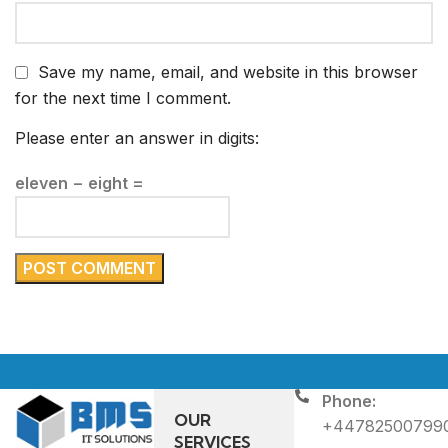
Save my name, email, and website in this browser
for the next time I comment.
Please enter an answer in digits:
eleven − eight =
Phone:
OUR
+44782500799
SERVICES