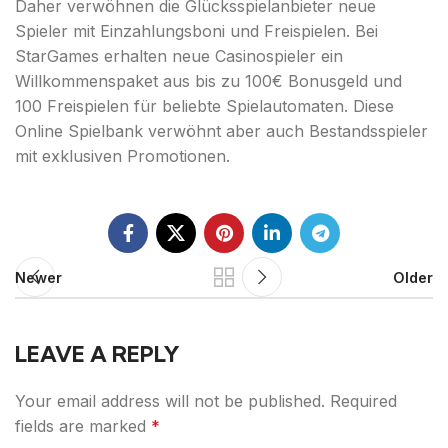
Daher verwöhnen die Glücksspielanbieter neue
Spieler mit Einzahlungsboni und Freispielen. Bei
StarGames erhalten neue Casinospieler ein
Willkommenspaket aus bis zu 100€ Bonusgeld und
100 Freispielen für beliebte Spielautomaten. Diese
Online Spielbank verwöhnt aber auch Bestandsspieler
mit exklusiven Promotionen.
Newer
Older
LEAVE A REPLY
Your email address will not be published.
Required
fields are marked
*