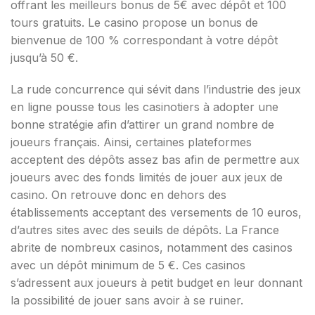
offrant les meilleurs bonus de 5€ avec dépôt et 100
tours gratuits. Le casino propose un bonus de
bienvenue de 100 % correspondant à votre dépôt
jusqu’à 50 €.
La rude concurrence qui sévit dans l’industrie des jeux
en ligne pousse tous les casinotiers à adopter une
bonne stratégie afin d’attirer un grand nombre de
joueurs français. Ainsi, certaines plateformes
acceptent des dépôts assez bas afin de permettre aux
joueurs avec des fonds limités de jouer aux jeux de
casino. On retrouve donc en dehors des
établissements acceptant des versements de 10 euros,
d’autres sites avec des seuils de dépôts. La France
abrite de nombreux casinos, notamment des casinos
avec un dépôt minimum de 5 €. Ces casinos
s’adressent aux joueurs à petit budget en leur donnant
la possibilité de jouer sans avoir à se ruiner.