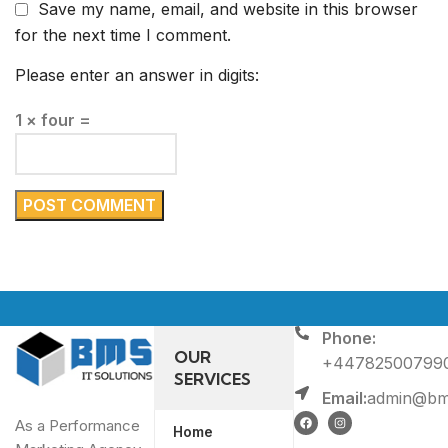
Save my name, email, and website in this browser
for the next time I comment.
Please enter an answer in digits:
1 × four =
Phone:
OUR
+44782500799
SERVICES
Email:
admin@bms
As a Performance
Home