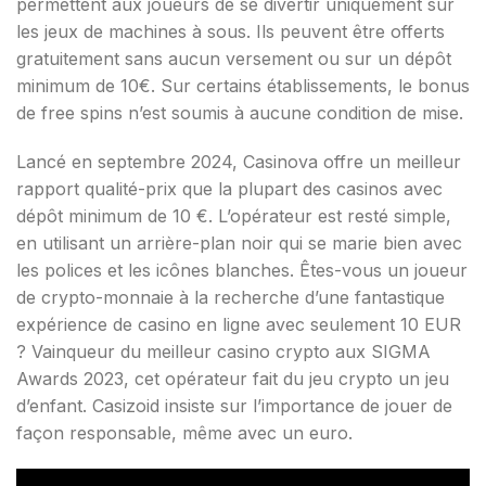
permettent aux joueurs de se divertir uniquement sur
les jeux de machines à sous. Ils peuvent être offerts
gratuitement sans aucun versement ou sur un dépôt
minimum de 10€. Sur certains établissements, le bonus
de free spins n’est soumis à aucune condition de mise.
Lancé en septembre 2024, Casinova offre un meilleur
rapport qualité-prix que la plupart des casinos avec
dépôt minimum de 10 €. L’opérateur est resté simple,
en utilisant un arrière-plan noir qui se marie bien avec
les polices et les icônes blanches. Êtes-vous un joueur
de crypto-monnaie à la recherche d’une fantastique
expérience de casino en ligne avec seulement 10 EUR
? Vainqueur du meilleur casino crypto aux SIGMA
Awards 2023, cet opérateur fait du jeu crypto un jeu
d’enfant. Casizoid insiste sur l’importance de jouer de
façon responsable, même avec un euro.