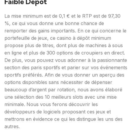
Faible Dépôt
La mise minimum est de 0,1 € et le RTP est de 97,30
%, ce qui vous donne une bonne chance de
remporter des gains importants. En ce qui concerne le
portefeuille de jeux, ce casino à dépôt minimum
propose plus de titres, dont plus de machines à sous
en ligne et plus de 300 options de croupiers en direct.
De plus, vous pouvez vous adonner à la passionnante
section des paris sportifs et parier sur vos événements
sportifs préférés. Afin de vous donner un aperçu des
options disponibles sans nécessiter de dépenser
beaucoup d’argent par rotation, nous avons élaboré
une sélection des 10 meilleurs slots avec une mise
minimale. Nous vous ferons découvrir les
développeurs de logiciels proposant ces jeux et
mettrons en évidence ce qui les distingue les uns des
autres.