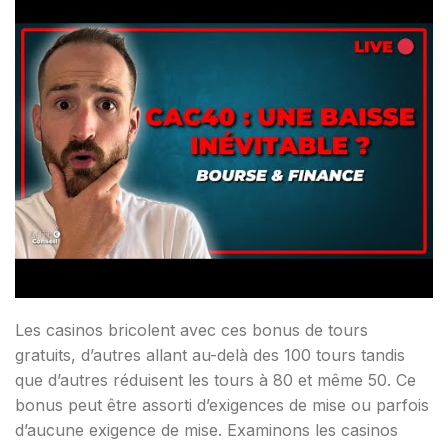
Les casinos bricolent avec ces bonus de tours
gratuits, d’autres allant au-delà des 100 tours tandis
que d’autres réduisent les tours à 80 et même 50. Ce
bonus peut être assorti d’exigences de mise ou parfois
d’aucune exigence de mise. Examinons les casinos