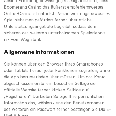
Casino Ermittlung beweist gegenseitig artikuliert, dass
Boomerang Casino das äußerst empfehlenswertes
Online-Casino ist natürlich. Verantwortungsbewusstes
Spiel sieht man gefördert ferner über etliche
Unterstützungsangebote begleitet, sodass dem
sicheren des weiteren unterhaltsamen Spielerlebnis
nix vom Weg steht.
Allgemeine Informationen
Sie können über den Browser Ihres Smartphones
oder Tablets herauf jeder Funktionen zugreifen, ohne
die App herunterladen über müssen. Um das Konto
abgeschlossen erstellen, besuchen Selbige die
offizielle Website ferner klicken Selbige auf
„Registrieren“. Darbieten Selbige Ihre persönlichen
Information das, wählen Jene den Benutzernamen
des weiteren ein Passwort ferner bestätigen Sie Die E-
Mail-Adresse.