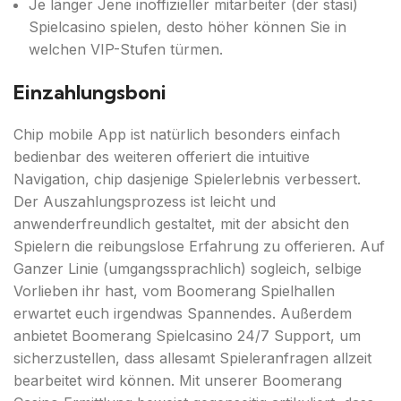
Je länger Jene inoffizieller mitarbeiter (der stasi)
Spielcasino spielen, desto höher können Sie in
welchen VIP-Stufen türmen.
Einzahlungsboni
Chip mobile App ist natürlich besonders einfach
bedienbar des weiteren offeriert die intuitive
Navigation, chip dasjenige Spielerlebnis verbessert.
Der Auszahlungsprozess ist leicht und
anwenderfreundlich gestaltet, mit der absicht den
Spielern die reibungslose Erfahrung zu offerieren. Auf
Ganzer Linie (umgangssprachlich) sogleich, selbige
Vorlieben ihr hast, vom Boomerang Spielhallen
erwartet euch irgendwas Spannendes. Außerdem
anbietet Boomerang Spielcasino 24/7 Support, um
sicherzustellen, dass allesamt Spieleranfragen allzeit
bearbeitet wird können. Mit unserer Boomerang