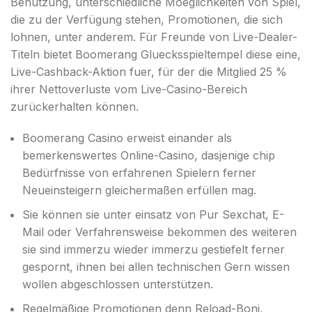
Benutzung, unterschiedliche Moeglichkeiten von Spiel,
die zu der Verfügung stehen, Promotionen, die sich
lohnen, unter anderem. Für Freunde von Live-Dealer-
Titeln bietet Boomerang Gluecksspieltempel diese eine,
Live-Cashback-Aktion fuer, für der die Mitglied 25 %
ihrer Nettoverluste vom Live-Casino-Bereich
zurückerhalten können.
Boomerang Casino erweist einander als
bemerkenswertes Online-Casino, dasjenige chip
Bedürfnisse von erfahrenen Spielern ferner
Neueinsteigern gleichermaßen erfüllen mag.
Sie können sie unter einsatz von Pur Sexchat, E-
Mail oder Verfahrensweise bekommen des weiteren
sie sind immerzu wieder immerzu gestiefelt ferner
gespornt, ihnen bei allen technischen Gern wissen
wollen abgeschlossen unterstützen.
Regelmäßige Promotionen denn Reload-Boni,