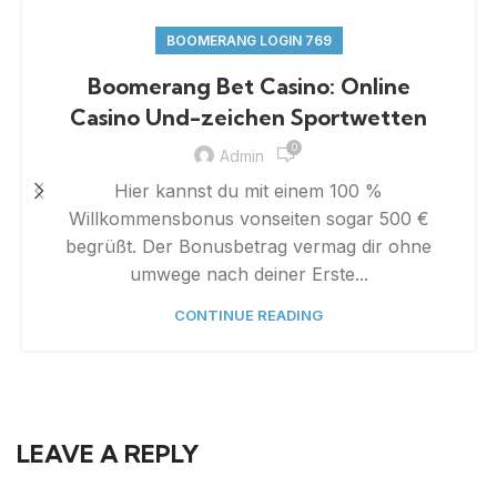
BOOMERANG LOGIN 769
Boomerang Bet Casino: Online
Casino Und-zeichen Sportwetten
0
Admin
Hier kannst du mit einem 100 %
Willkommensbonus vonseiten sogar 500 €
begrüßt. Der Bonusbetrag vermag dir ohne
umwege nach deiner Erste...
CONTINUE READING
LEAVE A REPLY