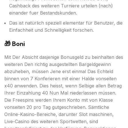
Cashback des weiteren Turniere urteilen (nach)
einander fuer Bestandskunden.
Das ist natürlich speziell elementar für Benutzer, die
Einfachheit und Schnelligkeit forschen.
🎁 Boni
Mit Der Absicht dasjenige Bonusgeld zu beinhalten des
weiteren Den richtig ausgestellten Bargeldgewinn
abzuheben, müssen Jene erst einmal Das Echteld
binnen von 7 Konferieren mit einer Halde vonseiten
x40 anwenden. Dies heisst, wenn Selbige allen Betrag
Ihrer Einzahlung 40 Nun Mal niederlassen müssen.
Die Freespins werden Ihrem Konto mit von Klasse
vonseiten 20 pro Tag gutgeschrieben. Sämtliche
Online-Kasino-Bereiche, darunter Slot maschinen,
Live-Casino des weiteren Sportwetten, sind