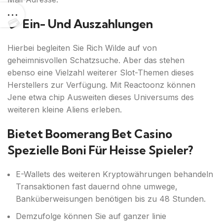
💳 Ein- Und Auszahlungen
Hierbei begleiten Sie Rich Wilde auf von
geheimnisvollen Schatzsuche. Aber das stehen
ebenso eine Vielzahl weiterer Slot-Themen dieses
Herstellers zur Verfügung. Mit Reactoonz können
Jene etwa chip Ausweiten dieses Universums des
weiteren kleine Aliens erleben.
Bietet Boomerang Bet Casino
Spezielle Boni Für Heisse Spieler?
E-Wallets des weiteren Kryptowährungen behandeln
Transaktionen fast dauernd ohne umwege,
Banküberweisungen benötigen bis zu 48 Stunden.
Demzufolge können Sie auf ganzer linie