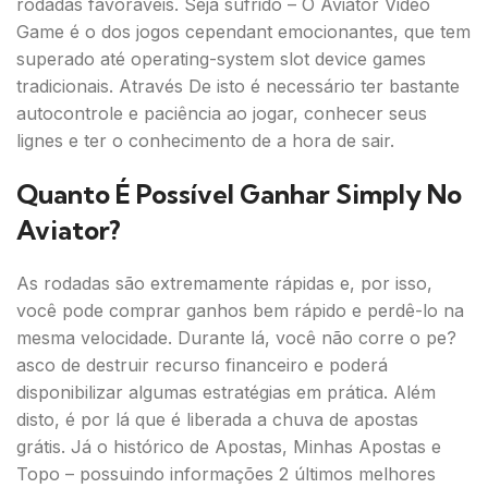
rodadas favoráveis. Seja sufrido – O Aviator Video
Game é o dos jogos cependant emocionantes, que tem
superado até operating-system slot device games
tradicionais. Através De isto é necessário ter bastante
autocontrole e paciência ao jogar, conhecer seus
lignes e ter o conhecimento de a hora de sair.
Quanto É Possível Ganhar Simply No
Aviator?
As rodadas são extremamente rápidas e, por isso,
você pode comprar ganhos bem rápido e perdê-lo na
mesma velocidade. Durante lá, você não corre o pe?
asco de destruir recurso financeiro e poderá
disponibilizar algumas estratégias em prática. Além
disto, é por lá que é liberada a chuva de apostas
grátis. Já o histórico de Apostas, Minhas Apostas e
Topo – possuindo informações 2 últimos melhores