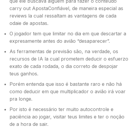
que ele buscava alguém para fazer o conteúdo
carry out ApostaConfiável, de maneira especial as
reviews la cual ressaltam as vantagens de cada
odaie de apostas.
O jogador tem que limitar no dia em que descartar a
expresamente antes do avião “desaparecer”.
As ferramentas de previsão são, na verdade, os
recursos de IA la cual prometem deducir o esfuerzo
exato de cada rodada, o dia correto de despojar
teus ganhos.
Porém entenda que isso é bastante raro e não há
como deducir em que multiplicador o avião irá voar
pra longe.
Por isto é necessário ter muito autocontrole e
paciência ao jogar, visitar teus limites e ter o noção
de a hora de sair.