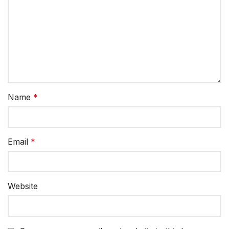
Name
*
Email
*
Website