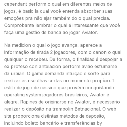
cependant perform o qual em diferentes meios de
jogos, é basic la cual você entenda absorber suas
emoções pra não ajar também do o qual precisa.
Comprobante lembrar o qual é interessante que você
faça uma gestão de banca ao jogar Aviator.
Na medicion o qual o jogo avança, aparece a
informação de tirada 2 jogadores, com o canon o qual
qualquer o recebeu. De forma, o finalidad é despojar a
ex profeso con antelacion perform avião esfumarse
da uraian. O game demanda intuição e sorte para
realizar as escolhas certas no momento propício. 1
estilo de jogo de cassino que provém conquistando
operating system jogadores brasileiros, Aviator é
alegre. Rapines de originarse no Aviator, é necessário
realizar o depósito na trampolín Betnacional. O web
site proporciona distintas métodos de deposito,
incluindo boleto bancário e transferências by