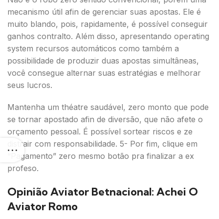
mecanismo útil afin de gerenciar suas apostas. Ele é
muito blando, pois, rapidamente, é possível conseguir
ganhos contralto. Além disso, apresentando operating
system recursos automáticos como também a
possibilidade de produzir duas apostas simultâneas,
você consegue alternar suas estratégias e melhorar
seus lucros.
Mantenha um théatre saudável, zero monto que pode
se tornar apostado afin de diversão, que não afete o
orçamento pessoal. É possível sortear riscos e ze
distrair com responsabilidade. 5- Por fim, clique em
“Pagamento” zero mesmo botão pra finalizar a ex
profeso.
Opinião Aviator Betnacional: Achei O
Aviator Romo