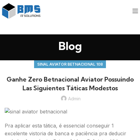
Blog
SINAL AVIATOR BETNACIONAL 108
Ganhe Zero Betnacional Aviator Possuindo
Las Siguientes Táticas Modestos
Admin
Pra aplicar esta tática, é essencial conseguir 1
excelente vistoria de banca e paciência pra deducir