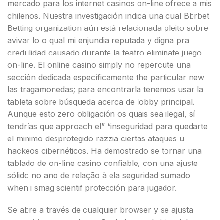
mercado para los internet casinos on-line ofrece a mis
chilenos. Nuestra investigación indica una cual Bbrbet
Betting organization aún está relacionada pleito sobre
avivar lo o qual mi enjundia reputada y digna pra
credulidad causado durante la teatro eliminate juego
on-line. El online casino simply no repercute una
sección dedicada específicamente the particular new
las tragamonedas; para encontrarla tenemos usar la
tableta sobre búsqueda acerca de lobby principal.
Aunque esto zero obligación os quais sea ilegal, sí
tendrías que approach el” “inseguridad para quedarte
el minimo desprotegido razzia ciertas ataques u
hackeos cibernéticos. Ha demostrado se tornar una
tablado de on-line casino confiable, con una ajuste
sólido no ano de relação à ela seguridad sumado
when i smag scientif protección para jugador.
Se abre a través de cualquier browser y se ajusta