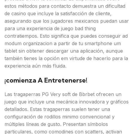
estos métodos para contacto demuestra un dificultad
de casino que incluye la satisfacción de cliente,
asegurando que los jugadores mexicanos puedan usar
para una experiencia de juego bad thing
contratiempos. Esto significa que puedes conseguir ad
modum organizacion a partir de tu smartphone um
tablet sin obtener descargar una aplicación, aunque
también tienes la opción em virtude de hacerlo para la
experiencia aún más fluida.
¡comienza A Entretenerse!
Las tragaperras PG Very soft de Bbrbet ofrecen un
juego que incluye una mecánica innovadora y gráficos
detallados. Estas tragaperras suelen tener una
configuración de rodillos minimo convencional y
múltiples líneas de gusto. Presentan símbolos
particulares, como comodines con scatters, activan