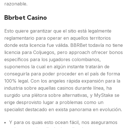
razonable.
Bbrbet Casino
Esto quiere garantizar que el sitio está legalmente
reglamentario para operar en aquellos territorios
donde esta licencia fue válida. BBRBet todavía no tiene
licencia para Coljuegos, pero approach ofrecer bonos
específicos para los jugadores colombianos,
suponemos la cual en algún instante tratarán de
conseguirla para poder proceder en el país de forma
100% legal. Con los angeles rápida expansión para la
industria sobre aquellas casinos durante línea, ha
surgido una plétora sobre alternativas, y MyStake se
erige desprovisto lugar a problemas como un
specialist destacado en exista panorama en evolución.
Y para os quais esto ocean fácil, nos aseguramos