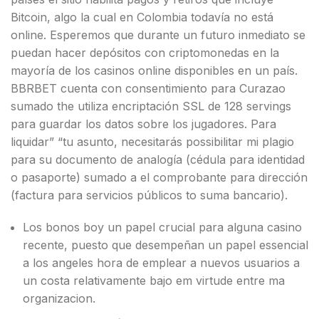
Bitcoin, algo la cual en Colombia todavía no está
online. Esperemos que durante un futuro inmediato se
puedan hacer depósitos con criptomonedas en la
mayoría de los casinos online disponibles en un país.
BBRBET cuenta con consentimiento para Curazao
sumado the utiliza encriptación SSL de 128 servings
para guardar los datos sobre los jugadores. Para
liquidar” “tu asunto, necesitarás possibilitar mi plagio
para su documento de analogía (cédula para identidad
o pasaporte) sumado a el comprobante para dirección
(factura para servicios públicos to suma bancario).
Los bonos boy un papel crucial para alguna casino
recente, puesto que desempeñan un papel essencial
a los angeles hora de emplear a nuevos usuarios a
un costa relativamente bajo em virtude entre ma
organizacion.