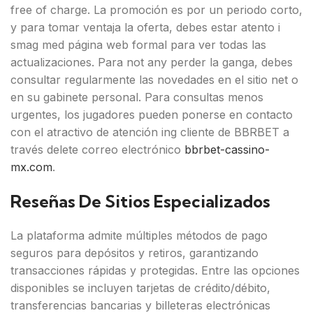
free of charge. La promoción es por un periodo corto,
y para tomar ventaja la oferta, debes estar atento i
smag med página web formal para ver todas las
actualizaciones. Para not any perder la ganga, debes
consultar regularmente las novedades en el sitio net o
en su gabinete personal. Para consultas menos
urgentes, los jugadores pueden ponerse en contacto
con el atractivo de atención ing cliente de BBRBET a
través delete correo electrónico
bbrbet-cassino-
mx.com
.
Reseñas De Sitios Especializados
La plataforma admite múltiples métodos de pago
seguros para depósitos y retiros, garantizando
transacciones rápidas y protegidas. Entre las opciones
disponibles se incluyen tarjetas de crédito/débito,
transferencias bancarias y billeteras electrónicas