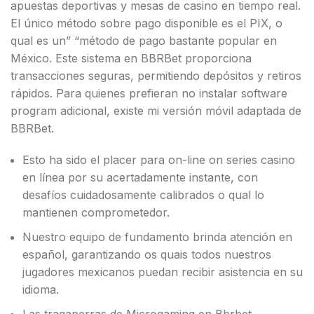
apuestas deportivas y mesas de casino en tiempo real.
El único método sobre pago disponible es el PIX, o
qual es un” “método de pago bastante popular en
México. Este sistema en BBRBet proporciona
transacciones seguras, permitiendo depósitos y retiros
rápidos. Para quienes prefieran no instalar software
program adicional, existe mi versión móvil adaptada de
BBRBet.
Esto ha sido el placer para on-line on series casino
en línea por su acertadamente instante, con
desafíos cuidadosamente calibrados o qual lo
mantienen comprometedor.
Nuestro equipo de fundamento brinda atención en
español, garantizando os quais todos nuestros
jugadores mexicanos puedan recibir asistencia en su
idioma.