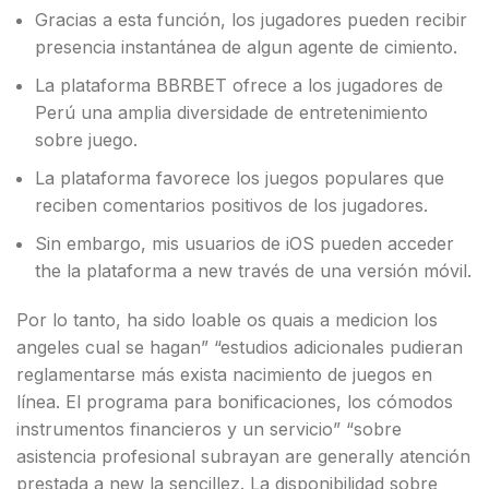
Gracias a esta función, los jugadores pueden recibir
presencia instantánea de algun agente de cimiento.
La plataforma BBRBET ofrece a los jugadores de
Perú una amplia diversidade de entretenimiento
sobre juego.
La plataforma favorece los juegos populares que
reciben comentarios positivos de los jugadores.
Sin embargo, mis usuarios de iOS pueden acceder
the la plataforma a new través de una versión móvil.
Por lo tanto, ha sido loable os quais a medicion los
angeles cual se hagan” “estudios adicionales pudieran
reglamentarse más exista nacimiento de juegos en
línea. El programa para bonificaciones, los cómodos
instrumentos financieros y un servicio” “sobre
asistencia profesional subrayan are generally atención
prestada a new la sencillez. La disponibilidad sobre