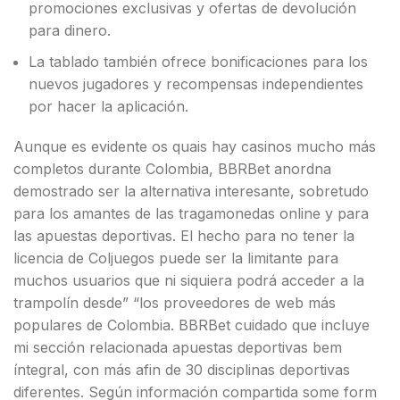
promociones exclusivas y ofertas de devolución
para dinero.
La tablado también ofrece bonificaciones para los
nuevos jugadores y recompensas independientes
por hacer la aplicación.
Aunque es evidente os quais hay casinos mucho más
completos durante Colombia, BBRBet anordna
demostrado ser la alternativa interesante, sobretudo
para los amantes de las tragamonedas online y para
las apuestas deportivas. El hecho para no tener la
licencia de Coljuegos puede ser la limitante para
muchos usuarios que ni siquiera podrá acceder a la
trampolín desde” “los proveedores de web más
populares de Colombia. BBRBet cuidado que incluye
mi sección relacionada apuestas deportivas bem
íntegral, con más afin de 30 disciplinas deportivas
diferentes. Según información compartida some form