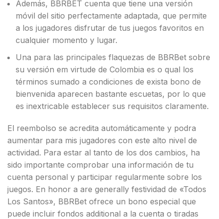
Además, BBRBET cuenta que tiene una versión
móvil del sitio perfectamente adaptada, que permite
a los jugadores disfrutar de tus juegos favoritos en
cualquier momento y lugar.
Una para las principales flaquezas de BBRBet sobre
su versión em virtude de Colombia es o qual los
términos sumado a condiciones de exista bono de
bienvenida aparecen bastante escuetas, por lo que
es inextricable establecer sus requisitos claramente.
El reembolso se acredita automáticamente y podra
aumentar para mis jugadores con este alto nivel de
actividad. Para estar al tanto de los dos cambios, ha
sido importante comprobar una información de tu
cuenta personal y participar regularmente sobre los
juegos. En honor a are generally festividad de «Todos
Los Santos», BBRBet ofrece un bono especial que
puede incluir fondos additional a la cuenta o tiradas