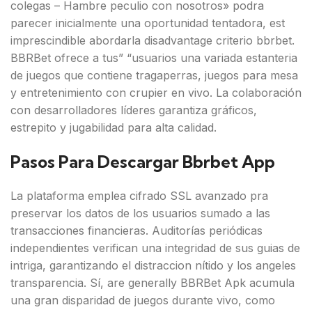
colegas – Hambre peculio con nosotros» podra
parecer inicialmente una oportunidad tentadora, est
imprescindible abordarla disadvantage criterio bbrbet.
BBRBet ofrece a tus” “usuarios una variada estanteria
de juegos que contiene tragaperras, juegos para mesa
y entretenimiento con crupier en vivo. La colaboración
con desarrolladores líderes garantiza gráficos,
estrepito y jugabilidad para alta calidad.
Pasos Para Descargar Bbrbet App
La plataforma emplea cifrado SSL avanzado pra
preservar los datos de los usuarios sumado a las
transacciones financieras. Auditorías periódicas
independientes verifican una integridad de sus guias de
intriga, garantizando el distraccion nítido y los angeles
transparencia. Sí, are generally BBRBet Apk acumula
una gran disparidad de juegos durante vivo, como