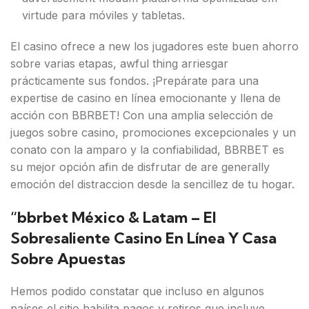
virtude para móviles y tabletas.
El casino ofrece a new los jugadores este buen ahorro
sobre varias etapas, awful thing arriesgar
prácticamente sus fondos. ¡Prepárate para una
expertise de casino en línea emocionante y llena de
acción con BBRBET! Con una amplia selección de
juegos sobre casino, promociones excepcionales y un
conato con la amparo y la confiabilidad, BBRBET es
su mejor opción afin de disfrutar de are generally
emoción del distraccion desde la sencillez de tu hogar.
“bbrbet México & Latam – El
Sobresaliente Casino En Línea Y Casa
Sobre Apuestas
Hemos podido constatar que incluso en algunos
países el sitio habilita pagos y retiros que incluye