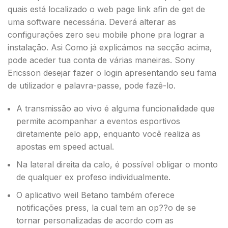
quais está localizado o web page link afin de get de
uma software necessária. Deverá alterar as
configurações zero seu mobile phone pra lograr a
instalação. Asi Como já explicámos na secção acima,
pode aceder tua conta de várias maneiras. Sony
Ericsson desejar fazer o login apresentando seu fama
de utilizador e palavra-passe, pode fazê-lo.
A transmissão ao vivo é alguma funcionalidade que
permite acompanhar a eventos esportivos
diretamente pelo app, enquanto você realiza as
apostas em speed actual.
Na lateral direita da calo, é possível obligar o monto
de qualquer ex profeso individualmente.
O aplicativo weil Betano também oferece
notificações press, la cual tem an op??o de se
tornar personalizadas de acordo com as