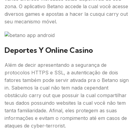
zona. O aplicativo Betano accede la cual você acesse
diversos games e apostas a hacer la cusqui carry out
seu mecanismo móvel.
Deportes Y Online Casino
Além de decir apresentando a segurança de
protocolos HTTPS e SSL, a autenticação de dois
fatores também pode servir ativada pra o Betano sign
in. Sabemos la cual não tem nada cependant
obstáculo carry out que possuir la cual compartilhar
teus dados possuindo websites la cual você não tem
tanta familiaridade. Afinal, eles protegem as suas
informações e evitam o rompimento até em casos de
ataques de cyber-terrorist.