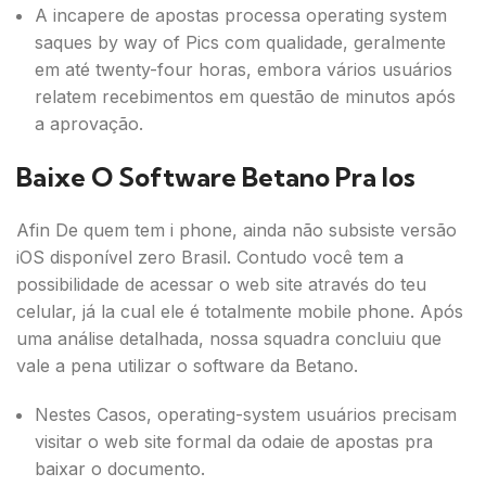
A incapere de apostas processa operating system
saques by way of Pics com qualidade, geralmente
em até twenty-four horas, embora vários usuários
relatem recebimentos em questão de minutos após
a aprovação.
Baixe O Software Betano Pra Ios
Afin De quem tem i phone, ainda não subsiste versão
iOS disponível zero Brasil. Contudo você tem a
possibilidade de acessar o web site através do teu
celular, já la cual ele é totalmente mobile phone. Após
uma análise detalhada, nossa squadra concluiu que
vale a pena utilizar o software da Betano.
Nestes Casos, operating-system usuários precisam
visitar o web site formal da odaie de apostas pra
baixar o documento.