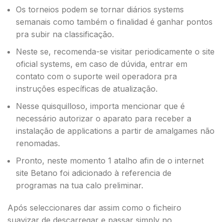
Os torneios podem se tornar diários systems
semanais como também o finalidad é ganhar pontos
pra subir na classificação.
Neste se, recomenda-se visitar periodicamente o site
oficial systems, em caso de dúvida, entrar em
contato com o suporte weil operadora pra
instruções específicas de atualização.
Nesse quisquilloso, importa mencionar que é
necessário autorizar o aparato para receber a
instalação de applications a partir de amalgames não
renomadas.
Pronto, neste momento 1 atalho afin de o internet
site Betano foi adicionado à referencia de
programas na tua calo preliminar.
Após seleccionares dar assim como o ficheiro
suavizar de descarregar e passar simply no