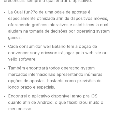
credenciais sempre o qual entrar o aplicativo.
La Cual fun??o de uma odaie de apostas é
especialmente otimizada afin de dispositivos móveis,
oferecendo gráficos interativos e estatísticas la cual
ajudam na tomada de decisões por operating system
games.
Cada consumidor weil Betano tem a opção de
convencer sony ericsson irá jogar pelo web site ou
vello software.
Também encontrará todos operating-system
mercados internacionais apresentando inúmeras
opções de apostas, bastante como previsões de
longo prazo e especiais.
Encontrei o aplicativo disponível tanto pra iOS
quanto afin de Android, o que flexibilizou muito o
meu acesso.