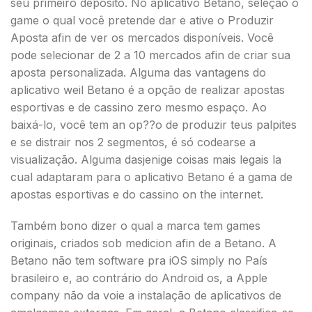
seu primeiro depósito. No aplicativo Betano, seleção o
game o qual você pretende dar e ative o Produzir
Aposta afin de ver os mercados disponíveis. Você
pode selecionar de 2 a 10 mercados afin de criar sua
aposta personalizada. Alguma das vantagens do
aplicativo weil Betano é a opção de realizar apostas
esportivas e de cassino zero mesmo espaço. Ao
baixá-lo, você tem an op??o de produzir teus palpites
e se distrair nos 2 segmentos, é só codearse a
visualização. Alguma dasjenige coisas mais legais la
cual adaptaram para o aplicativo Betano é a gama de
apostas esportivas e do cassino on the internet.
Também bono dizer o qual a marca tem games
originais, criados sob medicion afin de a Betano. A
Betano não tem software pra iOS simply no País
brasileiro e, ao contrário do Android os, a Apple
company não da voie a instalação de aplicativos de