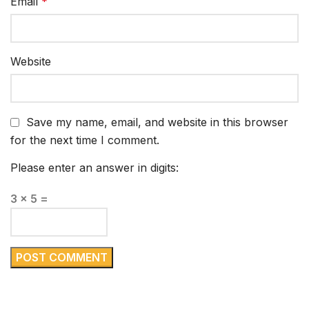
Email
*
Website
Save my name, email, and website in this browser
for the next time I comment.
Please enter an answer in digits:
3 × 5 =