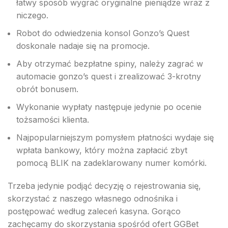
łatwy sposób wygrać oryginalne pieniądze wraz z
niczego.
Robot do odwiedzenia konsol Gonzo’s Quest
doskonale nadaje się na promocje.
Aby otrzymać bezpłatne spiny, należy zagrać w
automacie gonzo’s quest i zrealizować 3-krotny
obrót bonusem.
Wykonanie wypłaty następuje jedynie po ocenie
tożsamości klienta.
Najpopularniejszym pomysłem płatności wydaje się
wpłata bankowy, który można zapłacić zbyt
pomocą BLIK na zadeklarowany numer komórki.
Trzeba jedynie podjąć decyzję o rejestrowania się,
skorzystać z naszego własnego odnośnika i
postępować według zaleceń kasyna. Gorąco
zachęcamy do skorzystania spośród ofert GGBet