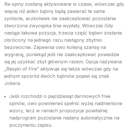
Re-spiny zostaną aktywowane w czasie, wówczas gdy
więcej niż jeden bębny będą zawierać te same
symbole, aczkolwiek nie zaakceptować pozostanie
stworzona zwycięska linia wypłaty. Wówczas Gdy
nastąpi takowa pozycja, trzecia część bęben zostanie
obrócony na jednego razu następny zbytnio
bezowocnie. Zapewnia owo kolejną szansę na
wygraną, poniekąd jeśli nie zaakceptować powiedzie
się jej uzyskać zbyt głównym razem. Opcja nazywana
„Respin of Fire” aktywuje się także wówczas gdy na
jednym spośród dwóch bębnów pojawi się znak
Jokera.
Jeśli rozchodzi o pięćdziesiąt darmowych free
spinów, owo powinieneś spełnić wyżej nadmienione
wzory, lecz w ramach propozycje powitalnej
nadprogram pozostanie nadany automatycznie na
poczynieniu zapisu.