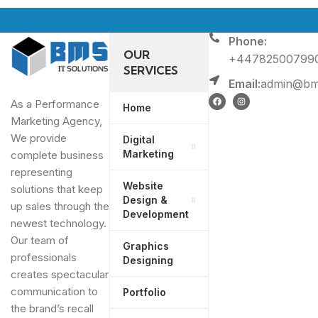
Phone:
OUR
+44782500799
SERVICES
Email:
admin@bms
As a Performance
Home
Marketing Agency,
We provide
Digital
Marketing
complete business
representing
Website
solutions that keep
Design &
up sales through the
Development
newest technology.
Our team of
Graphics
professionals
Designing
creates spectacular
communication to
Portfolio
the brand’s recall