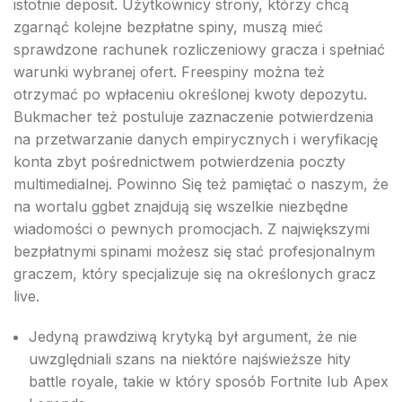
istotnie deposit. Użytkownicy strony, którzy chcą
zgarnąć kolejne bezpłatne spiny, muszą mieć
sprawdzone rachunek rozliczeniowy gracza i spełniać
warunki wybranej ofert. Freespiny można też
otrzymać po wpłaceniu określonej kwoty depozytu.
Bukmacher też postuluje zaznaczenie potwierdzenia
na przetwarzanie danych empirycznych i weryfikację
konta zbyt pośrednictwem potwierdzenia poczty
multimedialnej. Powinno Się też pamiętać o naszym, że
na wortalu ggbet znajdują się wszelkie niezbędne
wiadomości o pewnych promocjach. Z największymi
bezpłatnymi spinami możesz się stać profesjonalnym
graczem, który specjalizuje się na określonych gracz
live.
Jedyną prawdziwą krytyką był argument, że nie
uwzględniali szans na niektóre najświeższe hity
battle royale, takie w który sposób Fortnite lub Apex