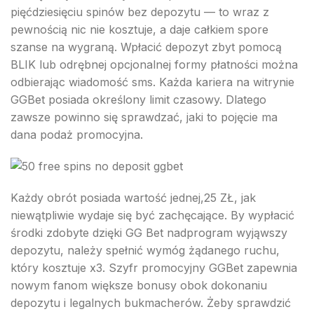
pięćdziesięciu spinów bez depozytu — to wraz z
pewnością nic nie kosztuje, a daje całkiem spore
szanse na wygraną. Wpłacić depozyt zbyt pomocą
BLIK lub odrębnej opcjonalnej formy płatności można
odbierając wiadomość sms. Każda kariera na witrynie
GGBet posiada określony limit czasowy. Dlatego
zawsze powinno się sprawdzać, jaki to pojęcie ma
dana podaż promocyjna.
Każdy obrót posiada wartość jednej,25 ZŁ, jak
niewątpliwie wydaje się być zachęcające. By wypłacić
środki zdobyte dzięki GG Bet nadprogram wyjąwszy
depozytu, należy spełnić wymóg żądanego ruchu,
który kosztuje x3. Szyfr promocyjny GGBet zapewnia
nowym fanom większe bonusy obok dokonaniu
depozytu i legalnych bukmacherów. Żeby sprawdzić