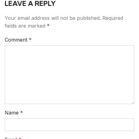
LEAVE A REPLY
Your email address will not be published.
Required
fields are marked
*
Comment
*
Name
*