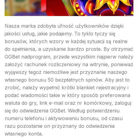
Nasza marka zdobyła ufność użytkowników dzięki
jakości usług, jakie podajemy. To tyklo tyczy się
bonusów, których wzory w każdej sytuacji są realne
do spełnienia, a uzyskanie bardzo proste. By otrzymać
GGBet nadprogram, przede wszystkim najpierw należy
założyć rachunek rozliczeniowy na witrynie, ponieważ
wyjąwszy tegoż niemożliwe jest przyznanie naszego
własnego bonusu 50 bezpłatnych spinów. Aby jest to
zrobić, należy wypełnić krótki blankiet rejestracyjny i
podać wiadomości takie w który sposób preferowana
waluta do gry, link e-mail oraz nr komórkowy, zaloguj
się do odwiedzenia GGBet. Według potwierdzeniu
numeru telefonu i aktywowaniu bonusu, od czasu
razu pozostanie on przyznany do odwiedzenia
własnego konta.