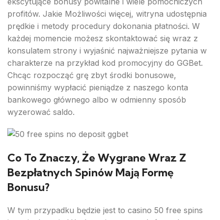
ekscytujące bonusy powitalne i wiele pomocniczych
profitów. Jakie Możliwości więcej, witryna udostępnia
prędkie i metody procedury dokonania płatności. W
każdej momencie możesz skontaktować się wraz z
konsulatem strony i wyjaśnić najważniejsze pytania w
charakterze na przykład kod promocyjny do GGBet.
Chcąc rozpocząć grę zbyt środki bonusowe,
powinniśmy wypłacić pieniądze z naszego konta
bankowego głównego albo w odmienny sposób
wyzerować saldo.
Co To Znaczy, Że Wygrane Wraz Z
Bezpłatnych Spinów Mają Formę
Bonusu?
W tym przypadku będzie jest to casino 50 free spins