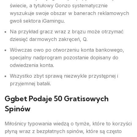
świecie, a tytułowy Gonzo systematycznie
wyszukuje swoje obszar w banerach reklamowych
gwoli sektora iGamingu.
Na przykład gracz wraz z brązu może otrzymać
dziesięć darmowych zakręceń, Q.
Wówczas owo po otworzeniu konta bankowego,
specjalny nadprogram pozostanie dopisany do
odwiedzenia konta.
Wszystko zbyt sprawą niezwykle przystępnej i
przyjemnej batalii.
Ggbet Podaje 50 Gratisowych
Spinów
Miłośnicy typowania wiedzą o tymże, które to korzyści
płyną wraz z bezpłatnych spinów, które są często