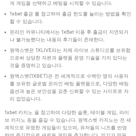
게 게임을 선택하고 베팅을 시작할 수 있습니다.
1xbet 출금 를 참고하여 출금 한도를 늘리는 방법을 확인
할 수 있습니다.
온라인 커뮤니티에서는 1xBet 이용 후 출금이 지연되거
나 불가능했다는 내용의 후기들이 존재한다.
원엑스벳은 1XLIVE라는 자체 라이브 스튜디오를 보유함
으로써 상당한 자본과 플랫폼 운영 기술을 가지 있다는
것을 증명하고 있습니다.
원엑스벳(1XBET)은 전 세계적으로 수백만 명의 사용자
를 보유한 글로벌 온라인 베팅 플랫폼으로, 다양한 베팅
옵션과 높은 보안성을 갖춘 신뢰할 수 있는 사이트로 자
리 잡았습니다.
1xbet 카지노 을 참고하여 다양한 슬롯, 테이블 게임, 라이
브 카지노 등을 즐길 수 있습니다. 원엑스벳 카지노는 전 세
계적으로 유명한 게임들이 있으며, 유저들의 니즈를 반영
하여 주기적으로 새로운 게임을 추가합니다. 인기가 많은