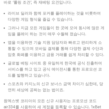
바로 ‘롤링 조건’, 즉 재베팅 요건입니다.
라이브 딜러와 함께 포커를 플레이하는 것을 비롯하여
다양한 게임 형식을 즐길 수 있습니다.
그러나 지금 모든 게임들이 한 곳에 모여 동시에 많은 게
임을 플레이 하는 것이 매우 수월해 졌습니다.
앱을 이용하면 기술 지원 담당자와 빠르고 편리하게 소
통할 수 있으며 모바일 결제를 통해 다양한 결제 수단과
암호 화폐를 이용하고 금융 거래를 쉽게 처리할 수 있다.
글로벌 베팅 사이트 중 유일하게 한국에 공식 진출하여
서비스를 하고 있고 공식 에이전시를 통한 프로모션 코
드를 발행하고 있습니다.
스포츠와 카지노의 신규 보너스 금액 차이가 심한데, 당
연히 세상에 공짜는 없는 법이죠.
원엑스벳 코리아의 모든 신규 사용자는 프로모션 코드
air334를 사용하여 새 계정을 등록할 수 있습니다. 1xBet