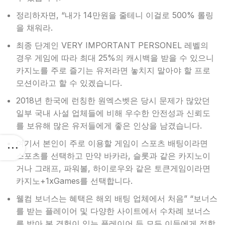
정리하자면, “내가 14만원을 줄테니 이걸로 500% 롤링
을 채워라.
최종 단계인 VERY IMPORTANT PERSONEL 레벨의
경우 게임에 따라 최대 25%의 캐시백을 받을 수 있으니
카지노를 주로 즐기는 유저라면 놓치지 말아야 할 프로
모션이라고 할 수 있겠습니다.
2018년 한국에 런칭한 원엑스벳은 당시 문제가 많았던
일부 국내 사설 업체들에 비해 우수한 안전성과 신뢰도
를 보유해 많은 유저들에게 좋은 인상을 남겼습니다.
여기서 본인이 주로 이용할 게임이 스포츠 배팅이라면
스포츠를 선택하고 만약 바카라, 슬롯과 같은 카지노이
거나 그래프, 파워볼, 하이로우와 같은 토큰게임이라면
카지노+1xGames를 선택합니다.
웰컴 보너스는 혜택은 해외 배팅 업체에서 처음” “보너스
를 받는 플레이어 및 다양한 사이트에서 수차례 보너스
를 받아 본 경험이 있는 플레이어 등 모든 이들에게 적합