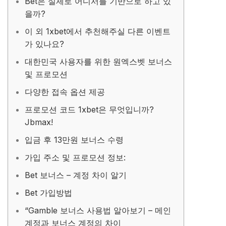
Bet은 실제로 어디서를 기반으로 하고 있
을까?
이 외 1xbet에서 추천해주실 다른 이벤트
가 있나요?
대한민국 사용자를 위한 원엑스벳 보너스
및 프로모션
다양한 접속 옵션 제공
프로모션 코드 1xbet은 무엇입니까?
Jbmax!
입금 후 13만원 보너스 수령
가입 주소 및 프로모션 정보:
Bet 보너스 – 계정 차이 알기
Bet 가입방법
“Gamble 보너스 사용법 알아보기 – 메인
계정과 보너스 계정의 차이