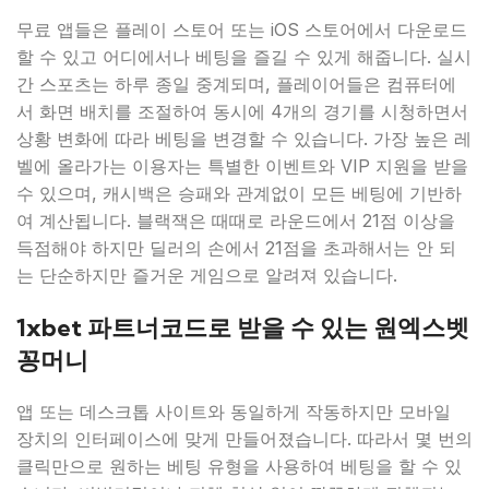
무료 앱들은 플레이 스토어 또는 iOS 스토어에서 다운로드
할 수 있고 어디에서나 베팅을 즐길 수 있게 해줍니다. 실시
간 스포츠는 하루 종일 중계되며, 플레이어들은 컴퓨터에
서 화면 배치를 조절하여 동시에 4개의 경기를 시청하면서
상황 변화에 따라 베팅을 변경할 수 있습니다. 가장 높은 레
벨에 올라가는 이용자는 특별한 이벤트와 VIP 지원을 받을
수 있으며, 캐시백은 승패와 관계없이 모든 베팅에 기반하
여 계산됩니다. 블랙잭은 때때로 라운드에서 21점 이상을
득점해야 하지만 딜러의 손에서 21점을 초과해서는 안 되
는 단순하지만 즐거운 게임으로 알려져 있습니다.
1xbet 파트너코드로 받을 수 있는 원엑스벳
꽁머니
앱 또는 데스크톱 사이트와 동일하게 작동하지만 모바일
장치의 인터페이스에 맞게 만들어졌습니다. 따라서 몇 번의
클릭만으로 원하는 베팅 유형을 사용하여 베팅을 할 수 있