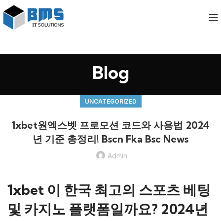
Blog
UNCATEGORIZED
1xbet원엑스벳 프로모션 코드와 사용법 2024
년 기준 총정리! Bscn Fka Bsc News
Admin
1xbet 이 한국 최고의 스포츠 베팅
및 카지노 플랫폼일까요? 2024년