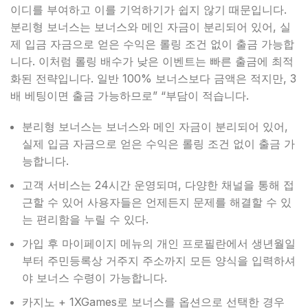
이디를 부여하고 이를 기억하기가 쉽지 않기 때문입니다.
분리형 보너스는 보너스와 메인 자금이 분리되어 있어, 실
제 입금 자금으로 얻은 수익은 롤링 조건 없이 출금 가능합
니다. 이처럼 롤링 배수가 낮은 이벤트는 빠른 출금에 최적
화된 전략입니다. 일반 100% 보너스보다 금액은 적지만, 3
배 베팅이면 출금 가능하므로” “부담이 적습니다.
분리형 보너스는 보너스와 메인 자금이 분리되어 있어,
실제 입금 자금으로 얻은 수익은 롤링 조건 없이 출금 가
능합니다.
고객 서비스는 24시간 운영되며, 다양한 채널을 통해 접
근할 수 있어 사용자들은 언제든지 문제를 해결할 수 있
는 편리함을 누릴 수 있다.
가입 후 마이페이지 메뉴의 개인 프로필란에서 생년월일
부터 주민등록상 거주지 주소까지 모든 양식을 입력하셔
야 보너스 수령이 가능합니다.
카지노 + 1XGames로 보너스를 옵션으로 선택한 경우