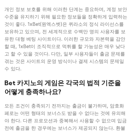
개인 정보 보호를 위해 이러한 단계는 중요하며, 계정 보안
수준을 유지하기 위해 필요한 정보들을 정확하게 입력하는
것이 좋다. 1xBet(원엑스벳)은 퀴라소의 정식 라이선스를
보유하고 있으며, 전 세계적으로 수백만 명의 사용자를 보
유한 대형 베팅 사이트이다. 이러한 규모와 자본력을 감안
할 때, 1xBet이 조직적으로 먹튀를 할 가능성은 매우 낮다
고 할 수 있을 것이다. 다만, 일부 사용자들이 출금 문제를
겪는 것은 사이트의 운영 방식이나 결제 시스템의 문제일
수 있다.
Bet 카지노의 게임은 각국의 법적 기준을
어떻게 충족하나요?
모든 조건이 충족되기 전까지는 출금이 불가하며, 암호화
폐로는 어떤 형태의 보너스도 받을 수 없다는 것에 유의해
야 한다. 다른 프로모션과 중복해서 사용할 수 없으며 입금
전에 출금을 한 경우에는 보너스가 제공되지 않는다. 환불