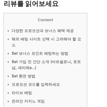
리뷰를 읽어보세요
Content
다양한 프로모션과 보너스 혜택 제공
해외 배팅 사이트 선택 시 고려해야 할 요
소
Bet 보너스 포인트 배팅하는 방법
Bet 가입 전 간단 소개 (바르셀로나, 토트
넘, 세리에a…)
Bet 환전 방법
프로모션 코드를 입력하세요
라이브 베팅
온라인 카지노 게임