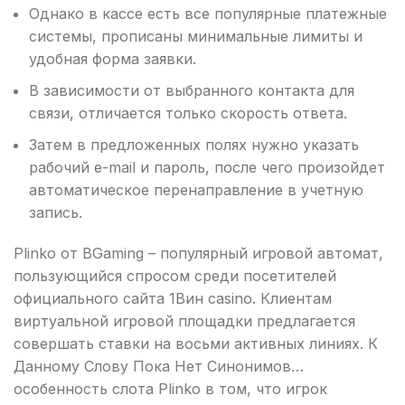
Однако в кассе есть все популярные платежные
системы, прописаны минимальные лимиты и
удобная форма заявки.
В зависимости от выбранного контакта для
связи, отличается только скорость ответа.
Затем в предложенных полях нужно указать
рабочий e-mail и пароль, после чего произойдет
автоматическое перенаправление в учетную
запись.
Plinko от BGaming – популярный игровой автомат,
пользующийся спросом среди посетителей
официального сайта 1Вин casino. Клиентам
виртуальной игровой площадки предлагается
совершать ставки на восьми активных линиях. К
Данному Слову Пока Нет Синонимов…
особенность слота Plinko в том, что игрок