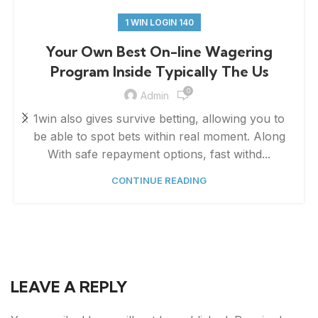
1 WIN LOGIN 140
Your Own Best On-line Wagering
Program Inside Typically The Us
0
Admin
1win also gives survive betting, allowing you to
be able to spot bets within real moment. Along
With safe repayment options, fast withd...
CONTINUE READING
LEAVE A REPLY