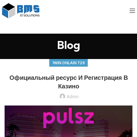
Blog
1WIN ONLAIN 729
Официальный ресурс И Регистрация В
Казино
Admin