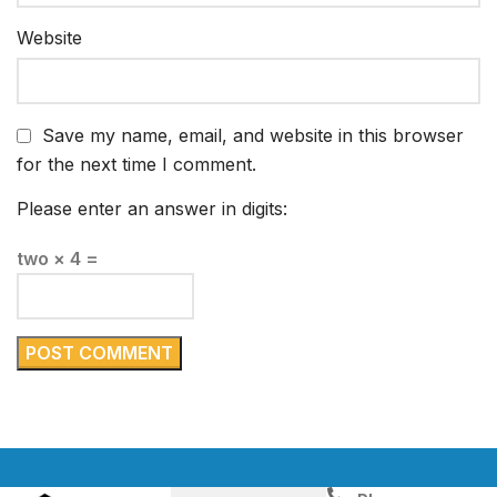
Website
Save my name, email, and website in this browser
for the next time I comment.
Please enter an answer in digits:
two × 4 =