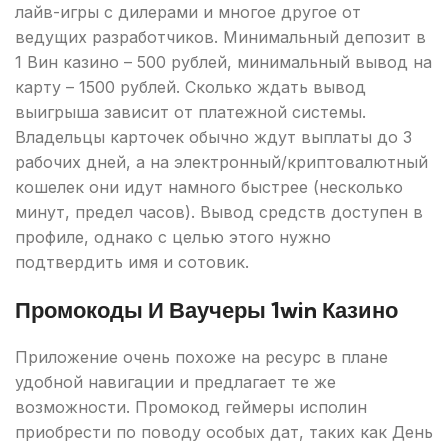
лайв-игры с дилерами и многое другое от
ведущих разработчиков. Минимальный депозит в
1 Вин казино – 500 рублей, минимальный вывод на
карту – 1500 рублей. Сколько ждать вывод
выигрыша зависит от платежной системы.
Владельцы карточек обычно ждут выплаты до 3
рабочих дней, а на электронный/криптовалютный
кошелек они идут намного быстрее (несколько
минут, предел часов). Вывод средств доступен в
профиле, однако с целью этого нужно
подтвердить имя и сотовик.
Промокоды И Ваучеры 1win Казино
Приложение очень похоже на ресурс в плане
удобной навигации и предлагает те же
возможности. Промокод геймеры исполин
приобрести по поводу особых дат, таких как День