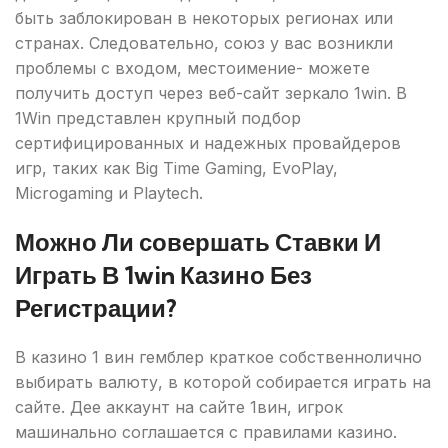
быть заблокирован в некоторых регионах или
странах. Следовательно, союз у вас возникли
проблемы с входом, местоимение- можете
получить доступ через веб-сайт зеркало 1win. В
1Win представлен крупный подбор
сертифицированных и надежных провайдеров
игр, таких как Big Time Gaming, EvoPlay,
Microgaming и Playtech.
Можно Ли совершать Ставки И
Играть В 1win Казино Без
Регистрации?
В казино 1 вин гемблер краткое собственнолично
выбирать валюту, в которой собирается играть на
сайте. Дее аккаунт на сайте 1вин, игрок
машинально соглашается с правилами казино.