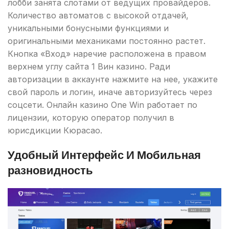
лобби занята слотами от ведущих провайдеров.
Количество автоматов с высокой отдачей,
уникальными бонусными функциями и
оригинальными механиками постоянно растет.
Кнопка «Вход» наречие расположена в правом
верхнем углу сайта 1 Вин казино. Ради
авторизации в аккаунте нажмите на нее, укажите
свой пароль и логин, иначе авторизуйтесь через
соцсети. Онлайн казино One Win работает по
лицензии, которую оператор получил в
юрисдикции Кюрасао.
Удобный Интерфейс И Мобильная
разновидность