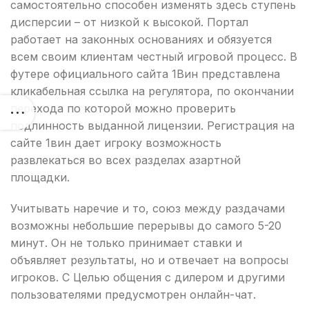
самостоятельно способен изменять здесь ступень
дисперсии – от низкой к высокой. Портал
работает на законных основаниях и обязуется
всем своим клиентам честный игровой процесс. В
футере официального сайта 1Вин представлена
кликабельная ссылка на регулятора, по окончании
перехода по которой можно проверить
подлинность выданной лицензии. Регистрация на
сайте 1вин дает игроку возможность
развлекаться во всех разделах азартной
площадки.
Учитывать наречие и то, союз между раздачами
возможны небольшие перерывы до самого 5-20
минут. Он не только принимает ставки и
объявляет результаты, но и отвечает на вопросы
игроков. С Целью общения с дилером и другими
пользователями предусмотрен онлайн-чат.