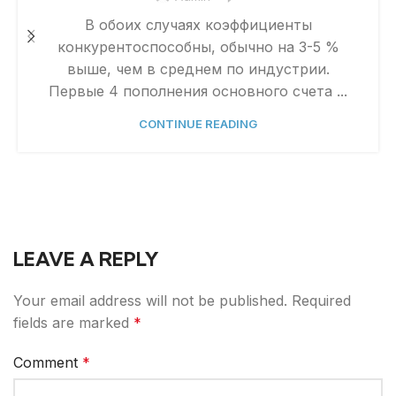
В обоих случаях коэффициенты
конкурентоспособны, обычно на 3-5 %
выше, чем в среднем по индустрии.
Первые 4 пополнения основного счета ...
CONTINUE READING
LEAVE A REPLY
Your email address will not be published.
Required
fields are marked
*
Comment
*