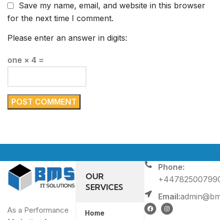
Save my name, email, and website in this browser
for the next time I comment.
Please enter an answer in digits:
one × 4 =
Phone:
OUR
+44782500799
SERVICES
Email:
admin@bms
As a Performance
Home