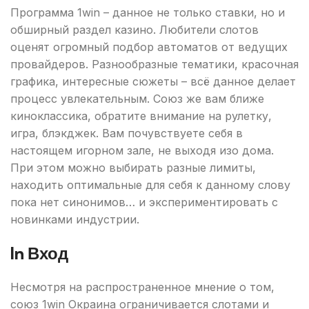
Программа 1win – данное не только ставки, но и
обширный раздел казино. Любители слотов
оценят огромный подбор автоматов от ведущих
провайдеров. Разнообразные тематики, красочная
графика, интересные сюжеты – всё данное делает
процесс увлекательным. Союз же вам ближе
киноклассика, обратите внимание на рулетку,
игра, блэкджек. Вам почувствуете себя в
настоящем игорном зале, не выходя изо дома.
При этом можно выбирать разные лимиты,
находить оптимальные для себя к данному слову
пока нет синонимов… и экспериментировать с
новинками индустрии.
In Вход
Несмотря на распространенное мнение о том,
союз 1win Окраина ограничивается слотами и