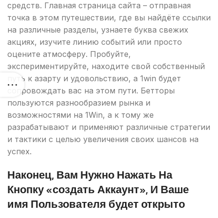
средств. Главная страница сайта – отправная
точка в этом путешествии, где вы найдёте ссылки
на различные разделы, узнаете буква свежих
акциях, изучите линию событий или просто
оцените атмосферу. Пробуйте,
экспериментируйте, находите свой собственный
путь к азарту и удовольствию, а 1win будет
сопровождать вас на этом пути. Бетторы
пользуются разнообразием рынка и
возможностями на 1Win, а к тому же
разрабатывают и применяют различные стратегии
и тактики с целью увеличения своих шансов на
успех.
Наконец, Вам Нужно Нажать На
Кнопку «создать Аккаунт», И Ваше
имя Пользователя будет открыто