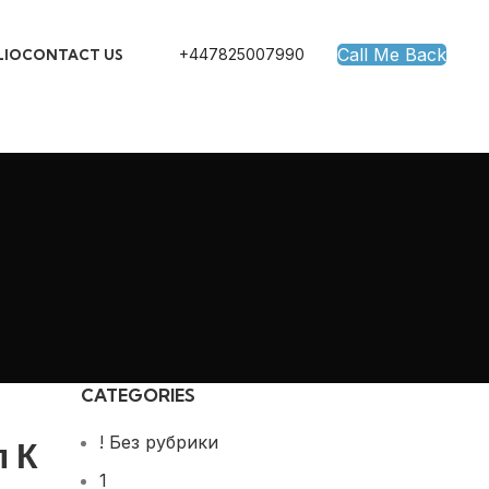
Call Me Back
+447825007990
LIO
CONTACT US
CATEGORIES
! Без рубрики
 К
1