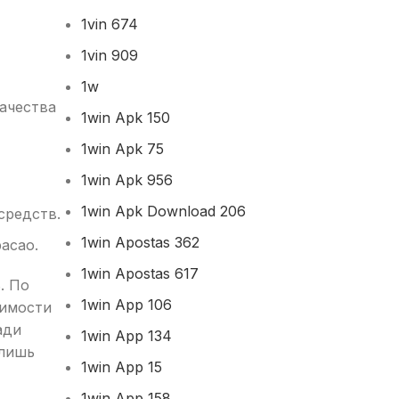
1vin 674
1vin 909
1w
ачества
1win Apk 150
1win Apk 75
1win Apk 956
1win Apk Download 206
средств.
1win Apostas 362
асао.
1win Apostas 617
. По
1win App 106
симости
ади
1win App 134
 лишь
1win App 15
1win App 158