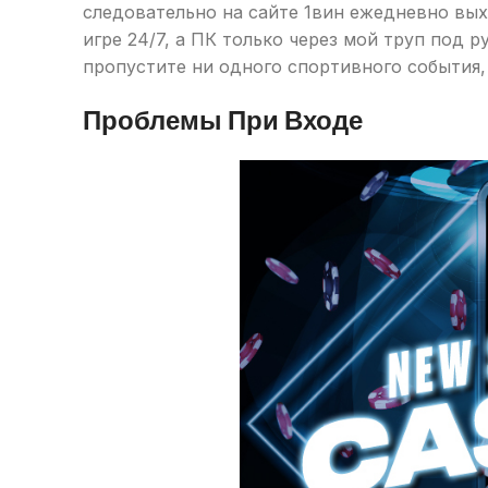
следовательно на сайте 1вин ежедневно вы
игре 24/7, а ПК только через мой труп под р
пропустите ни одного спортивного события,
Проблемы При Входе