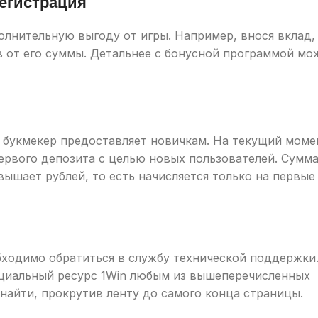
Регистрация
олнительную выгоду от игры. Например, внося вклад,
в от его суммы. Детальнее с бонусной программой мо
 букмекер предоставляет новичкам. На текущий моме
ервого депозита с целью новых пользователей. Сумма
вышает рублей, то есть начисляется только на первые
бходимо обратиться в службу технической поддержки
ициальный ресурс 1Win любым из вышеперечисленных
найти, прокрутив ленту до самого конца страницы.