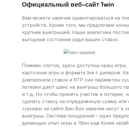
Официальный веб-сайт 1win
Вам можете наречие ориентироваться на пла
устройств. Кроме того, мы предлагаем конк
крупнее выигрышей. Наши аналитики постоя
выгодные состояние ради ваших ставок.
Помимо слотов, здесь доступны краш игры, 
карточные игры в формате live с дилером. К
диапазоном ставок и RTP сии параметры сущ
лотереи дают шанс на выигрыш большого при
и т.д. Но чтобы принять участие в лотерее,
сделать ставку на определённую сумму или 
турниры на сайте Ван Вин наречие несут в 
выигрыш. Система поощрений – один предл
делающих опыт игры в 1Вин ещё более неза