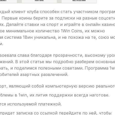
ждый клиент клуба способен стать участником прогр
s. Первые коины берите за подписки на разные соцсети
х. Делайте ставки на спорт и играйте в онлайн казино
ое минимальное количество 1Win Coins, их можно
я система 1Вин уникальна, и не похожа на те, союз м
и.
авоевала слава благодаря прозрачности, высокому ур
жений. В этой статье мы подробно разберем основны
рать, и поделимся полезными советами. Программа 1w
юбителей азартных развлечений.
порт, являющий собой компьютерную версию реальног
блемы в 1win, их лития поддержки всегда наготове.
ется используемой платежкой.
 придет записка со ссылкой перейдите по ней, чтобы