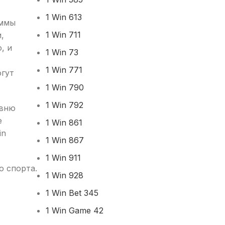
1 Win 613
аммы
1 Win 711
,
, и
1 Win 73
1 Win 771
огут
1 Win 790
1 Win 792
овню
е
1 Win 861
in
1 Win 867
1 Win 911
о спорта.
1 Win 928
1 Win Bet 345
1 Win Game 42