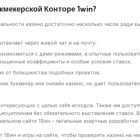
кмекерской Конторе 1win?
еальности казино достаточно несколько часов ради в
твечает через живой чат и на почту.
ознакомиться с демо-режимами, а опытные пользоват
овышенные коэффициенты и особые условия ставок.
ино от большинства подобных проектов.
как букмекер или онлайн казино, но дает пользовате
интересующих с целью себя исходов. Также им доступ
исциплинам без обязательного выставления ставок. В
альном сайте 1Вин – легальные азартные разработки.
1Вин и игры на сайте, чтобы проверить казино на че