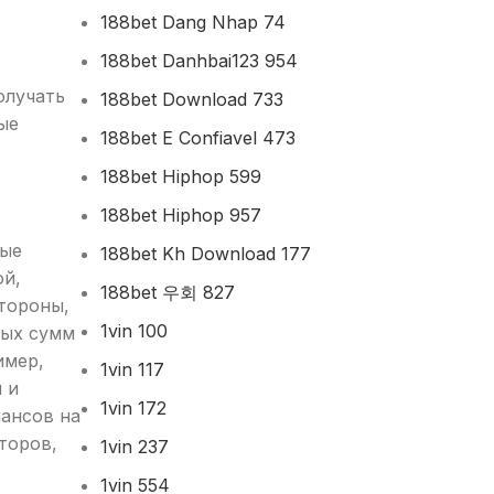
188bet Dang Nhap 74
188bet Danhbai123 954
олучать
188bet Download 733
ые
188bet E Confiavel 473
188bet Hiphop 599
188bet Hiphop 957
ные
188bet Kh Download 177
ой,
188bet 우회 827
тороны,
1vin 100
ных сумм
имер,
1vin 117
 и
1vin 172
шансов на
торов,
1vin 237
1vin 554