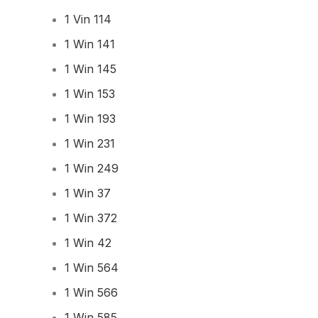
1 Vin 114
1 Win 141
1 Win 145
1 Win 153
1 Win 193
1 Win 231
1 Win 249
1 Win 37
1 Win 372
1 Win 42
1 Win 564
1 Win 566
1 Win 585