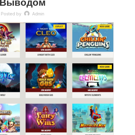
Выводом
Posted by
Admin