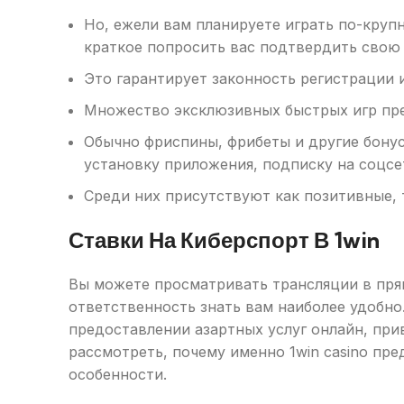
Но, ежели вам планируете играть по-круп
краткое попросить вас подтвердить свою 
Это гарантирует законность регистрации 
Множество эксклюзивных быстрых игр пре
Обычно фриспины, фрибеты и другие бонус
установку приложения, подписку на соцсе
Среди них присутствуют как позитивные, 
Ставки На Киберспорт В 1win
Вы можете просматривать трансляции в прям
ответственность знать вам наиболее удобн
предоставлении азартных услуг онлайн, прив
рассмотреть, почему именно 1win casino пр
особенности.