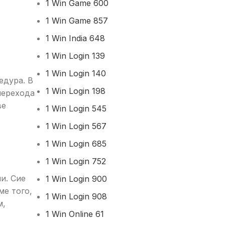
1 Win Game 600
1 Win Game 857
1 Win India 648
1 Win Login 139
1 Win Login 140
едура. В
1 Win Login 198
перехода
ве
1 Win Login 545
1 Win Login 567
1 Win Login 685
1 Win Login 752
и. Сие
1 Win Login 900
ме того,
1 Win Login 908
м,
1 Win Online 61