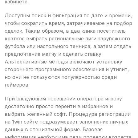
кабинете.
Доступны поиск и фильтрация по дате и времени,
чтобы сократить время, затрачиваемое на подбор
сделок. Таким образом, в два клика посетитель
краткое выбрать региональные лиги зарубежного
футбола или настольного тенниса, а затем отдать
предпочтение матчу и сделать ставку.
Альтернативные методы включают установку
стороннего программного обеспечения и утилит,
но они не пользуются популярностью среди
геймеров.
При следующем посещении оператора игроку
достаточно просто перейти в избранное и
выбрать желанный софт. Процедура регистрации
на 1win сайте подразумевает заполнение личных
данных в специальной форме. Базовая
информация необходима ради проверки возраста