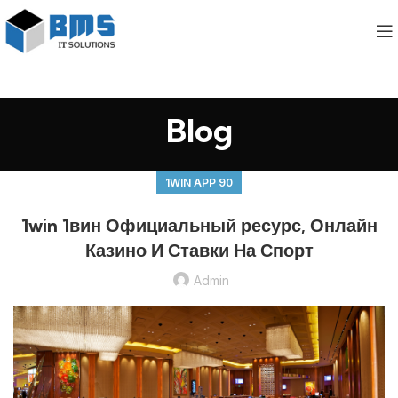
Blog
1WIN APP 90
1win 1вин Официальный ресурс, Онлайн
Казино И Ставки На Спорт
Admin