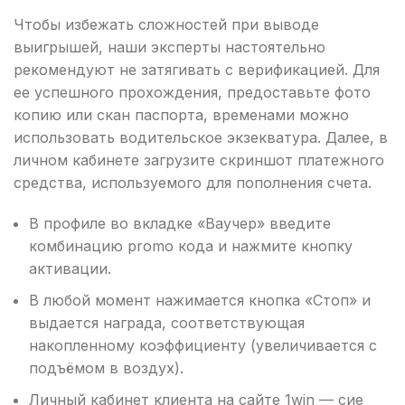
Чтобы избежать сложностей при выводе
выигрышей, наши эксперты настоятельно
рекомендуют не затягивать с верификацией. Для
ее успешного прохождения, предоставьте фото
копию или скан паспорта, временами можно
использовать водительское экзекватура. Далее, в
личном кабинете загрузите скриншот платежного
средства, используемого для пополнения счета.
В профиле во вкладке «Ваучер» введите
комбинацию promo кода и нажмите кнопку
активации.
В любой момент нажимается кнопка «Стоп» и
выдается награда, соответствующая
накопленному коэффициенту (увеличивается с
подъёмом в воздух).
Личный кабинет клиента на сайте 1win — сие