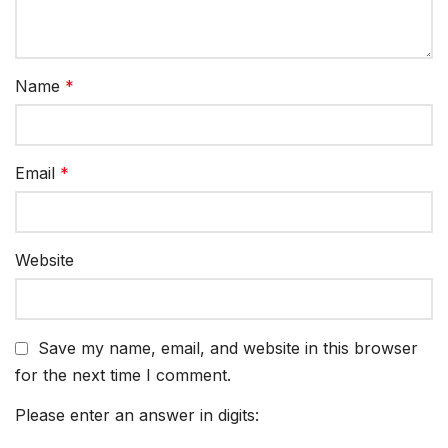
Name
*
Email
*
Website
Save my name, email, and website in this browser
for the next time I comment.
Please enter an answer in digits: