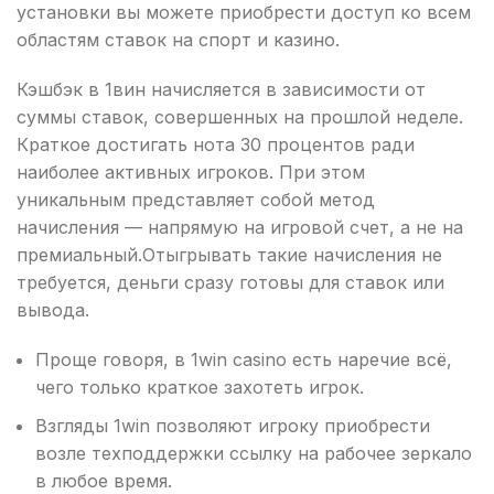
установки вы можете приобрести доступ ко всем
областям ставок на спорт и казино.
Кэшбэк в 1вин начисляется в зависимости от
суммы ставок, совершенных на прошлой неделе.
Краткое достигать нота 30 процентов ради
наиболее активных игроков. При этом
уникальным представляет собой метод
начисления — напрямую на игровой счет, а не на
премиальный.Отыгрывать такие начисления не
требуется, деньги сразу готовы для ставок или
вывода.
Проще говоря, в 1win casino есть наречие всё,
чего только краткое захотеть игрок.
Взгляды 1win позволяют игроку приобрести
возле техподдержки ссылку на рабочее зеркало
в любое время.