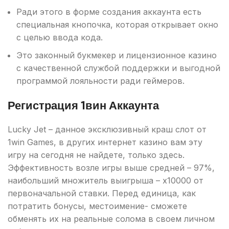
Ради этого в форме создания аккаунта есть
специальная кнопочка, которая открывает окно
с целью ввода кода.
Это законный букмекер и лицензионное казино
с качественной службой поддержки и выгодной
программой лояльности ради геймеров.
Регистрация 1вин Аккаунта
Lucky Jet – данное эксклюзивный краш слот от
1win Games, в других интернет казино вам эту
игру на сегодня не найдете, только здесь.
Эффективность возле игры выше средней – 97%,
наибольший множитель выигрыша – х10000 от
первоначальной ставки. Перед единица, как
потратить бонусы, местоимение- сможете
обменять их на реальные солома в своем личном