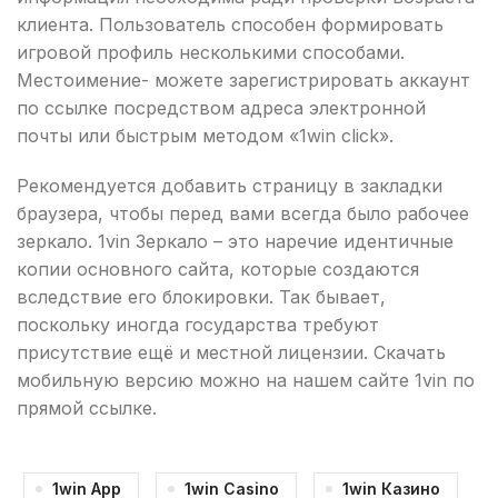
клиента. Пользователь способен формировать
игровой профиль несколькими способами.
Местоимение- можете зарегистрировать аккаунт
по ссылке посредством адреса электронной
почты или быстрым методом «1win click».
Рекомендуется добавить страницу в закладки
браузера, чтобы перед вами всегда было рабочее
зеркало. 1vin Зеркало – это наречие идентичные
копии основного сайта, которые создаются
вследствие его блокировки. Так бывает,
поскольку иногда государства требуют
присутствие ещё и местной лицензии. Скачать
мобильную версию можно на нашем сайте 1vin по
прямой ссылке.
1win App
1win Casino
1win Казино