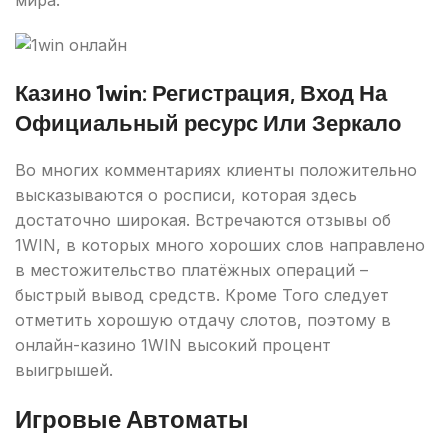
мира.
Казино 1win: Регистрация, Вход На
Официальный ресурс Или Зеркало
Во многих комментариях клиенты положительно
высказываются о росписи, которая здесь
достаточно широкая. Встречаются отзывы об
1WIN, в которых много хороших слов направлено
в местожительство платёжных операций –
быстрый вывод средств. Кроме Того следует
отметить хорошую отдачу слотов, поэтому в
онлайн-казино 1WIN высокий процент
выигрышей.
Игровые Автоматы