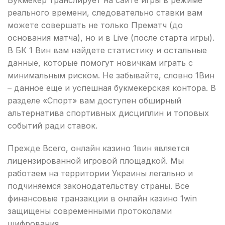
Букмекер транслирует на сайте игры в режиме
реального времени, следовательно ставки вам
можете совершать не только Прематч (до
основания матча), но и в Live (после старта игры).
В БК 1 Вин вам найдете статистику и остальные
данные, которые помогут новичкам играть с
минимальным риском. Не забывайте, словно 1Вин
– данное еще и успешная букмекерская контора. В
разделе «Спорт» вам доступен обширный
альтернатива спортивных дисциплин и топовых
событий ради ставок.
Прежде Всего, онлайн казино 1вин является
лицензированной игровой площадкой. Мы
работаем на территории Украины легально и
подчиняемся законодательству страны. Все
финансовые транзакции в онлайн казино 1win
защищены современными протоколами
шифрования.