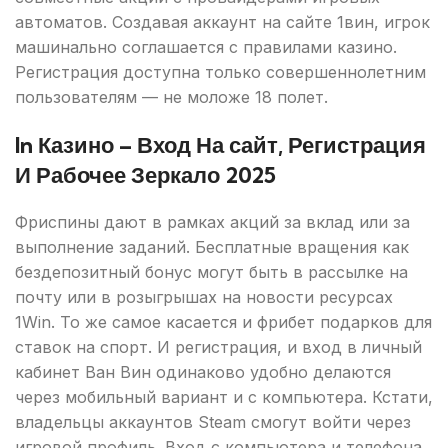
автоматов. Создавая аккаунт на сайте 1вин, игрок
машинально соглашается с правилами казино.
Регистрация доступна только совершеннолетним
пользователям — не моложе 18 полет.
In Казино – Вход На сайт, Регистрация
И Рабочее Зеркало 2025
Фриспины дают в рамках акций за вклад или за
выполнение заданий. Бесплатные вращения как
бездепозитный бонус могут быть в рассылке на
почту или в розыгрышах на новости ресурсах
1Win. То же самое касается и фрибет подарков для
ставок на спорт. И регистрация, и вход в личный
кабинет Ван Вин одинаково удобно делаются
через мобильный вариант и с компьютера. Кстати,
владельцы аккаунтов Steam смогут войти через
игровой профиль. Вход с компьютера и телефона