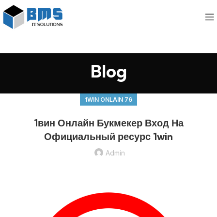
Blog
1WIN ONLAIN 76
1вин Онлайн Букмекер Вход На
Официальный ресурс 1win
Admin