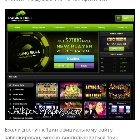
Ежели доступ к 1вин официальному сайту
заблокирован, можно воспользоваться 1вин