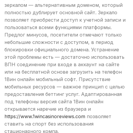
зеркалом — альтернативным доменом, который
полностью дублирует основной сайт. Зеркало
позволяет приобрести доступ к учетной записи и
пользоваться всеми функциями платформы.
Предлог минусов, посетители отмечают только
небольшие сложности с доступом, в период
блокировки официального домена. Устранение
этой проблемы есть — достаточно использовать
ВПН соединение при входе в аккаунт на сайте
или на бесплатной основе загрузить на телефон
1Вин онлайн мобильный софт. Присутствие
мобильных ресурсов — важное принцип с целью
предоставления беттинг услуг. Адаптированная
под телефоны версия сайта 1Вин онлайн
открывается наречие из браузера и
https://www.1wincasinoreviews.com
позволяет
ставить на спорт без использования
стационарного компа.