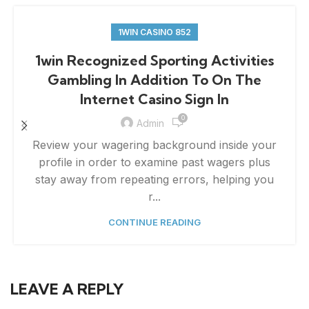
1WIN CASINO 852
1win Recognized Sporting Activities
Gambling In Addition To On The
Internet Casino Sign In
0
Admin
Review your wagering background inside your
profile in order to examine past wagers plus
stay away from repeating errors, helping you
r...
CONTINUE READING
LEAVE A REPLY