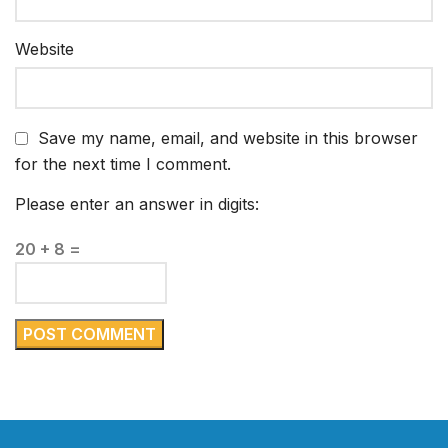
Website
Save my name, email, and website in this browser
for the next time I comment.
Please enter an answer in digits:
20 + 8 =