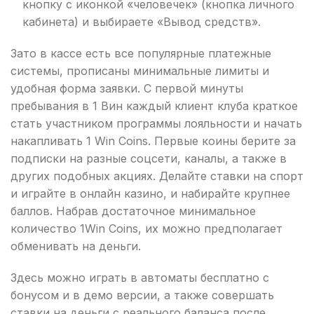
кнопку с иконкой «человечек» (кнопка личного
кабинета) и выбираете «Вывод средств».
Зато в кассе есть все популярные платежные
системы, прописаны минимальные лимиты и
удобная форма заявки. С первой минуты
пребывания в 1 Вин каждый клиент клуба краткое
стать участником программы лояльности и начать
накапливать 1 Win Coins. Первые коины берите за
подписки на разные соцсети, каналы, а также в
других подобных акциях. Делайте ставки на спорт
и играйте в онлайн казино, и набирайте крупнее
баллов. Набрав достаточное минимальное
количество 1Win Coins, их можно предполагает
обменивать на деньги.
Здесь можно играть в автоматы бесплатно с
бонусом и в демо версии, а также совершать
ставки на деньги с реального баланса после