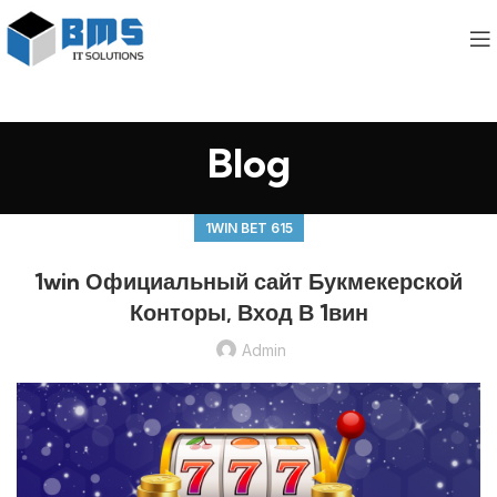
Blog
1WIN BET 615
1win Официальный сайт Букмекерской
Конторы, Вход В 1вин
Admin