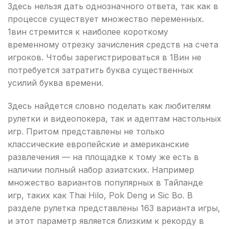
Здесь нельзя дать однозначного ответа, так как в
процессе существует множество переменных.
1вин стремится к наиболее короткому
временному отрезку зачисления средств на счета
игроков. Чтобы зарегистрироваться в 1Вин не
потребуется затратить буква существенных
усилий буква времени.
Здесь найдется словно поделать как любителям
рулетки и видеопокера, так и адептам настольных
игр. Притом представлены не только
классические европейские и американские
развлечения — на площадке к тому же есть в
наличии полный набор азиатских. Например
множество вариантов популярных в Тайланде
игр, таких как Thai Hilo, Pok Deng и Sic Bo. В
разделе рулетка представлены 163 варианта игры,
и этот параметр является близким к рекорду в