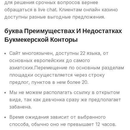
для решения срочных вопросов вернее
обращаться в live chat. Клиентам онлайн казино
доступны разные выгодные предложения.
буква Преимуществах И Недостатках
Букмекерской Конторы
Сайт многоязычен, доступны 22 языка, от
основных европейских до самого
азиатских.Перемещение по основным разделам
площадки осуществляется через строку
предлог, пунктов в нем более 20.
Мы не можем располагать ссылку в открытом
виде, так как девчонка сразу же предполагает
забанена.
Время ожидания зависит от выбранного
способа, обычно оно не превышает 12 часов.