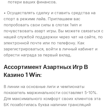
потери ваших финансов.
• Осуществлять сделку и ставить средства на
спорт в режиме лайв. Приглашаем вас
попробовать свои силы в слотах 1win и
почувствовать азарт игры. Вы можете связаться с
нашей службой поддержки через чат на сайте, по
электронной почте или по телефону. Как
зарегистрироваться, войти в личный кабинет и
обрести награда за первый вклад.
Ассортимент Азартных Игр В
Казино 1 Win:
В линии на основные лиги и чемпионаты
показатель маржинальности составляет 5-10%.
Для максимального комфорт своих клиентов эта
БК позаботилась буква наличии трансляций