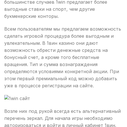
большинстве случаев 1win предлагает более
выгодные ставки на спорт, чем другие
букмекерские конторы.
Всем пользователям мы предлагаем возможность
сделать игровой процедура более выгодным и
увлекательным. В 1вин казино они дают
возможность обрести денежные средств на
бонусный счет, а кроме того бесплатные
вращения. Тип и сумма вознаграждения
определяются условиями конкретной акции. При
этом первый премиальный код можно добавить
уже в процессе регистрации на сайте.
Возле них под рукой всегда есть альтернативный
перечень зеркал. Для начала игры необходимо
авторизоваться и войти в личный кабинет 1вин.