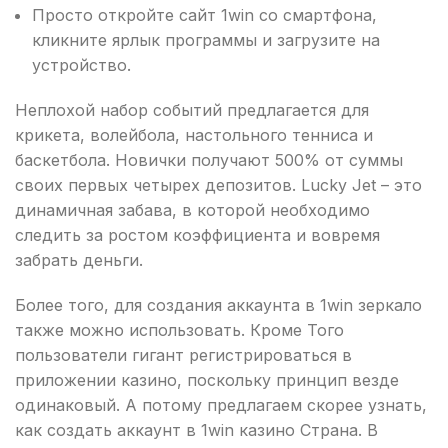
Просто откройте сайт 1win со смартфона,
кликните ярлык программы и загрузите на
устройство.
Неплохой набор событий предлагается для
крикета, волейбола, настольного тенниса и
баскетбола. Новички получают 500% от суммы
своих первых четырех депозитов. Lucky Jet – это
динамичная забава, в которой необходимо
следить за ростом коэффициента и вовремя
забрать деньги.
Более того, для создания аккаунта в 1win зеркало
также можно использовать. Кроме Того
пользователи гигант регистрироваться в
приложении казино, поскольку принцип везде
одинаковый. А потому предлагаем скорее узнать,
как создать аккаунт в 1win казино Страна. В