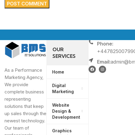
Phone:
OUR
+44782500799
SERVICES
Email:
admin@bms
As a Performance
Home
Marketing Agency,
We provide
Digital
Marketing
complete business
representing
Website
solutions that keep
Design &
up sales through the
Development
newest technology.
Our team of
Graphics