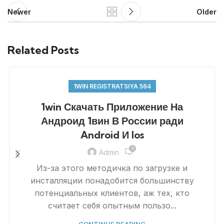
Newer
Older
Related Posts
1WIN REGISTRATSIYA 564
1win Скачать Приложение На
Андроид 1вин В России ради
Android И Ios
0
Admin
Из-за этого методичка по загрузке и
инсталляции понадобится большинству
потенциальных клиентов, аж тех, кто
считает себя опытным пользо...