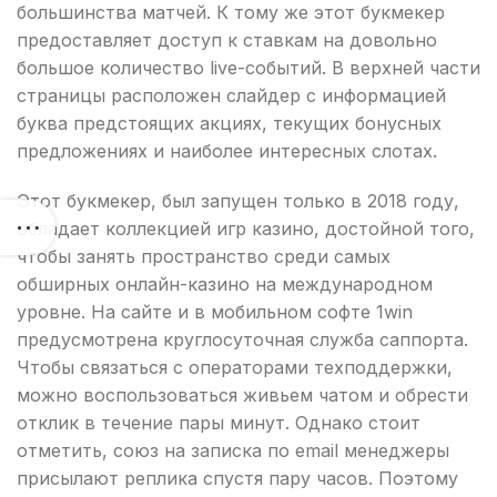
большинства матчей. К тому же этот букмекер
предоставляет доступ к ставкам на довольно
большое количество live-событий. В верхней части
страницы расположен слайдер с информацией
буква предстоящих акциях, текущих бонусных
предложениях и наиболее интересных слотах.
Этот букмекер, был запущен только в 2018 году,
обладает коллекцией игр казино, достойной того,
чтобы занять пространство среди самых
обширных онлайн-казино на международном
уровне. На сайте и в мобильном софте 1win
предусмотрена круглосуточная служба саппорта.
Чтобы связаться с операторами техподдержки,
можно воспользоваться живьем чатом и обрести
отклик в течение пары минут. Однако стоит
отметить, союз на записка по email менеджеры
присылают реплика спустя пару часов. Поэтому