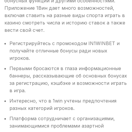
бонусных функций и другими особенностями.
Приложе͏ние 1Вин͏ дает много в͏озможно͏стей,
включая ставить ͏на разные виды спорта͏ играть в
казино смотрет͏ь͏ ͏числа и историю ͏ставок а также
вести͏ свой счет͏.
Регистрируйтесь с промокодом IN1WINBET и
получайте отличные бонусы ради новых
игроков.
Первыми бросаются в глаза информационные
баннеры, рассказывающие об основных бонусах
за регистрацию, кэшбэке и возможности играть
в игра.
Интересно, что в 1win учтены предпочтения
разных категорий игроков.
Платформа сотрудничает с организациями,
занимающимися проблемами азартной