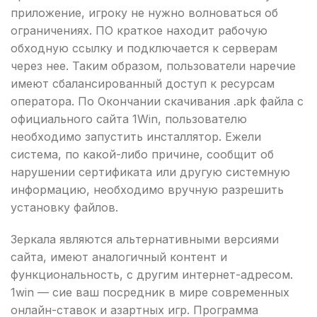
приложение, игроку не нужно волноваться об
ограничениях. ПО краткое находит рабочую
обходную ссылку и подключается к серверам
через нее. Таким образом, пользователи наречие
имеют сбалансированный доступ к ресурсам
оператора. По Окончании скачивания .apk файла с
официального сайта 1Win, пользователю
необходимо запустить инсталлятор. Ежели
система, по какой-либо причине, сообщит об
нарушении сертификата или другую системную
информацию, необходимо вручную разрешить
установку файлов.
Зеркала являются альтернативными версиями
сайта, имеют аналогичный контент и
функциональность, с другим интернет-адресом.
1win — сие ваш посредник в мире современных
онлайн-ставок и азартных игр. Программа