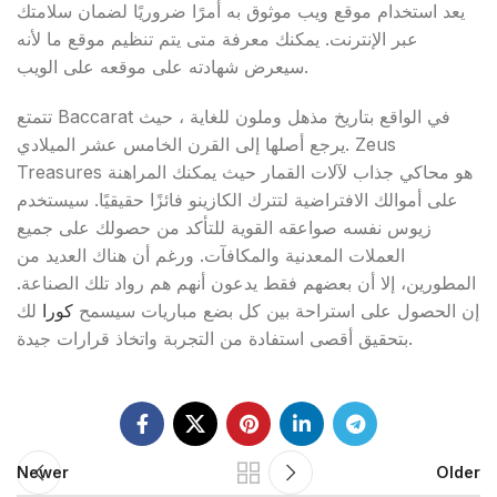
يعد استخدام موقع ويب موثوق به أمرًا ضروريًا لضمان سلامتك
عبر الإنترنت. يمكنك معرفة متى يتم تنظيم موقع ما لأنه
سيعرض شهادته على موقعه على الويب.
تتمتع Baccarat في الواقع بتاريخ مذهل وملون للغاية ، حيث
يرجع أصلها إلى القرن الخامس عشر الميلادي. Zeus
Treasures هو محاكي جذاب لآلات القمار حيث يمكنك المراهنة
على أموالك الافتراضية لتترك الكازينو فائزًا حقيقيًا. سيستخدم
زيوس نفسه صواعقه القوية للتأكد من حصولك على جميع
العملات المعدنية والمكافآت. ورغم أن هناك العديد من
المطورين، إلا أن بعضهم فقط يدعون أنهم هم رواد تلك الصناعة.
إن الحصول على استراحة بين كل بضع مباريات سيسمح
كورا
لك
بتحقيق أقصى استفادة من التجربة واتخاذ قرارات جيدة.
Newer
Older