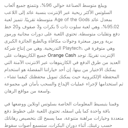
ويبلغ متوسط ​​الصناعة حوالي 96%، وتتمتع جميع ألعاب
السلوتس الأكثر ربحية عبر الإنترنت بنسبة عائد إلى اللاعب
متوسطة تقريبًا. تتميز لعبة Age of the Gods بمعدل عائد
95.02%، وهي لعبة سلوت ذات 5 بكرات و3 صفوف و20 خط
دفع وتقلبات متوسطة. تحتوي اللعبة على دورات مجانية ورموز
برية ورموز مبعثرة وجولات مكافأة وبالطبع الجائزة الكبرى
التدريجية. وهي من إنتاج شركة Playtech، وهي متوفرة في
جميع الكازينوهات على
Orange Cash
الإنترنت تقريبًا. توجد
العديد من طرق الدفع في الكازينوهات عبر الانترنت الآمنة التي
يمكنك الاختيار من بينها. إن أحد خياراتنا المفضلة هو استخدام
المحفظة الإلكترونية حيث يمكنك تمويل محفظتك كيفما تشاء ،
ثم استخدامها لإجراء عمليات الإيداع والسحب بأمان في مجموعة
واسعة من مواقع الرهان.
وقمنا بتبسيط المعلومات الخاصة بسلوتس اونلاين ووضعها في
باقة واحدة كما يلي اسفله. تحتوي اللعبة على خطوط دفع
متعددة وخيارات مراهنة متنوعة، مما يسمح لك بتخصيص رهاناتك
حسب رغبتك. أثناء دوران البكرات، ستسمع أصوات سقوط