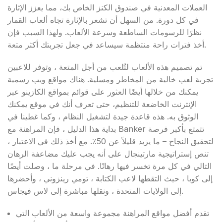
العملات المعدنية في صندوق الكنز الخاص بك، مما يعزز الإثارة
في كل دورة. من السهل أن تشعر بالإثارة تجاه ألعاب القمار
نظرًا للرسومات الساطعة وسرعة الألعاب. ولهذا السبب فإن
أخذ فترات راحة منتظمة سيساعد في جعل تجربتك أكثر متعة.
تم تصميم هذه الألعاب لتُلعب من أجل المتعة ، وتوفر للاعبين
تجربة لعب خالية من المخاطر ومسلية. هناك مواقع ويب رسمية
يمكنك من خلالها أيضًا العثور على قوائم بمواقع الكازينو عبر
الإنترنت الخاضعة للتنظيم، حتى تعرف أنك في موقع يمكنك
الوثوق به. هذه قاعدة جيدة لتشغيل النظام ، وكما غطينا في
بداية هذا الدليل ، فإن المراهنة مع Banker تتمتع بأكبر فرصة
لتحقيق النجاح – ما يزيد قليلاً عن 50٪. مع أخذ ذلك في الاعتبار ،
تنص إستراتيجية مارتينجال على أنه يجب عليك مضاعفة الرهان
التالي في كل مرة تخسر فيها رهانًا. في مرحلة ما ، وصلت أيضًا
إلى كوبا ، حيث التقطها لاعب الكتابة ، تومي رينزوني ، وأحضرها
إلى الولايات المتحدة ، ونقلها مباشرة إلى لاس فيجاس.
تقدم أفضل مواقع المراهنة مجموعة واسعة من الألعاب التي