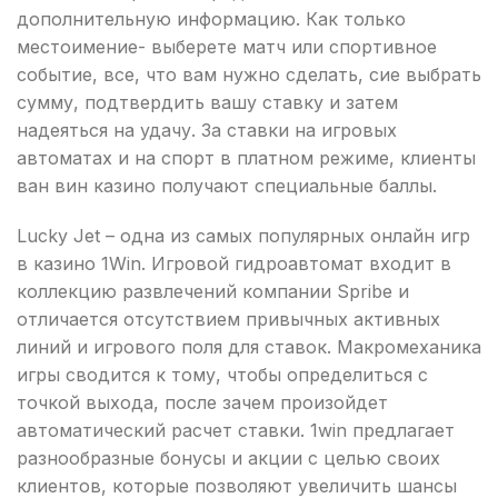
дополнительную информацию. Как только
местоимение- выберете матч или спортивное
событие, все, что вам нужно сделать, сие выбрать
сумму, подтвердить вашу ставку и затем
надеяться на удачу. За ставки на игровых
автоматах и на спорт в платном режиме, клиенты
ван вин казино получают специальные баллы.
Lucky Jet – одна из самых популярных онлайн игр
в казино 1Win. Игровой гидроавтомат входит в
коллекцию развлечений компании Spribe и
отличается отсутствием привычных активных
линий и игрового поля для ставок. Макромеханика
игры сводится к тому, чтобы определиться с
точкой выхода, после зачем произойдет
автоматический расчет ставки. 1win предлагает
разнообразные бонусы и акции с целью своих
клиентов, которые позволяют увеличить шансы