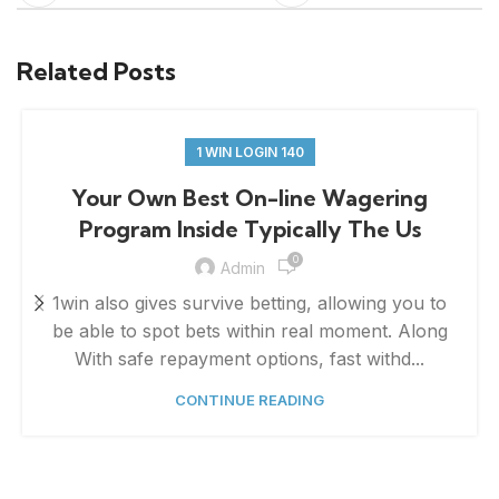
Related Posts
1 WIN LOGIN 140
Your Own Best On-line Wagering
Program Inside Typically The Us
0
Admin
1win also gives survive betting, allowing you to
be able to spot bets within real moment. Along
With safe repayment options, fast withd...
CONTINUE READING