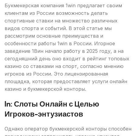
Букмекерская компания 1win предлагает своим
клиентам из России возможность делать
спортивные ставки на множество различных
видов спорта и событий. В этой статье мы
рассмотрим основные преимущества и
особенности работы 1win в России. Игорное
заведение 1Вин начало работу в 2025 году, а на
сегодняшний день оно входит в рейтинг топовых
казино со ставками на спорт, согласно мнению
игроков из России. Это лицензированная
площадка, которая предоставляет услуги онлайн
казино и букмекерской конторы.
In: Слоты Онлайн с Целью
Игроков-энтузиастов
Однако оператор букмекерской конторы способен