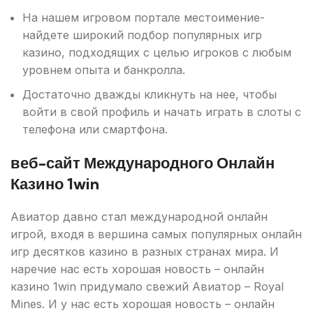
На нашем игровом портале местоимение-
найдете широкий подбор популярных игр
казино, подходящих с целью игроков с любым
уровнем опыта и банкролла.
Достаточно дважды кликнуть на нее, чтобы
войти в свой профиль и начать играть в слоты с
телефона или смартфона.
веб-сайт Международного Онлайн
Казино 1win
Авиатор давно стал международной онлайн
игрой, входя в вершина самых популярных онлайн
игр десятков казино в разных странах мира. И
наречие нас есть хорошая новость – онлайн
казино 1win придумало свежий Авиатор – Royal
Mines. И у нас есть хорошая новость – онлайн