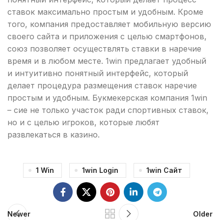
ставок максимально простым и удобным. Кроме
того, компания предоставляет мобильную версию
своего сайта и приложения с целью смартфонов,
союз позволяет осуществлять ставки в наречие
время и в любом месте. 1win предлагает удобный
и интуитивно понятный интерфейс, который
делает процедура размещения ставок наречие
простым и удобным. Букмекерская компания 1win
– сие не только участок ради спортивных ставок,
но и с целью игроков, которые любят
развлекаться в казино.
1 Win
1win Login
1win Сайт
Newer
Older