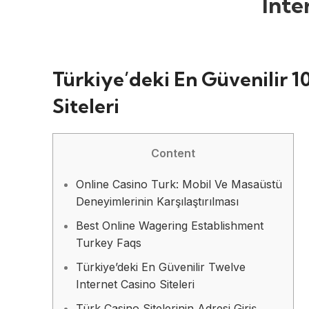
Inte
Türkiye’deki En Güvenilir 
Siteleri
Content
Online Casino Turk: Mobil Ve Masaüstü
Deneyimlerinin Karşılaştırılması
Best Online Wagering Establishment
Turkey Faqs
Türkiye’deki En Güvenilir Twelve
Internet Casino Siteleri
Türk Casino Sitelerinin Adresi Giriş