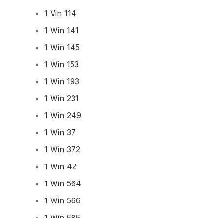
1 Vin 114
1 Win 141
1 Win 145
1 Win 153
1 Win 193
1 Win 231
1 Win 249
1 Win 37
1 Win 372
1 Win 42
1 Win 564
1 Win 566
1 Win 585