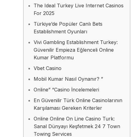
The Ideal Turkey Live Internet Casinos
For 2025
Türkiye’de Popüler Canlı Bets
Establishment Oyunları
Vivi Gambling Establishment Turkey:
Güvenilir Empieza Eğlenceli Online
Kumar Platformu
Vbet Casino
Mobil Kumar Nasıl Oynanır? ”
Online” “Casino İncelemeleri
En Güvenilir Türk Online Casinolarının
Karşılaması Gereken Kriterler
Online Online On Line Casino Turk:
Sanal Dünyayı Keşfetmek 24 7 Town
Towing Services