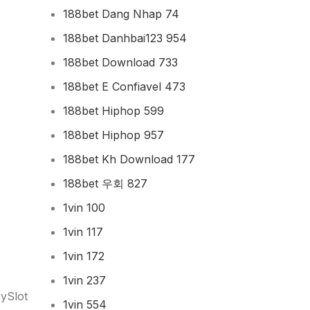
188bet Dang Nhap 74
188bet Danhbai123 954
188bet Download 733
188bet E Confiavel 473
188bet Hiphop 599
188bet Hiphop 957
188bet Kh Download 177
188bet 우회 827
1vin 100
1vin 117
1vin 172
1vin 237
ySlot
1vin 554