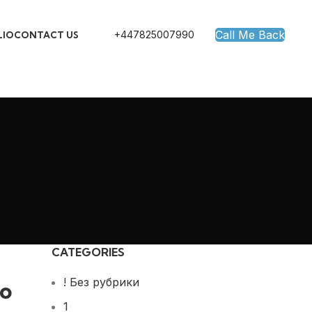
Call Me Back
+447825007990
LIO
CONTACT US
CATEGORIES
! Без рубрики
no
1