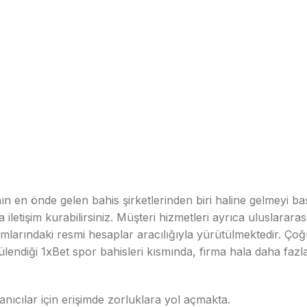
ın en önde gelen bahis şirketlerinden biri haline gelmeyi ba
letişim kurabilirsiniz. Müşteri hizmetleri ayrıca uluslararası
mlarındaki resmi hesaplar aracılığıyla yürütülmektedir. Çoğ
endiği 1xBet spor bahisleri kısmında, firma hala daha fazla
nıcılar için erişimde zorluklara yol açmakta.