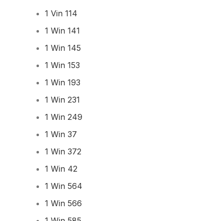
1 Vin 114
1 Win 141
1 Win 145
1 Win 153
1 Win 193
1 Win 231
1 Win 249
1 Win 37
1 Win 372
1 Win 42
1 Win 564
1 Win 566
1 Win 585