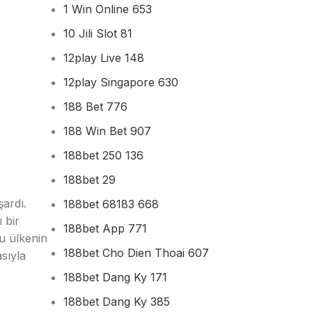
1 Win Online 653
10 Jili Slot 81
12play Live 148
12play Singapore 630
188 Bet 776
188 Win Bet 907
188bet 250 136
188bet 29
şardı.
188bet 68183 668
 bir
188bet App 771
u ülkenin
188bet Cho Dien Thoai 607
sıyla
188bet Dang Ky 171
188bet Dang Ky 385