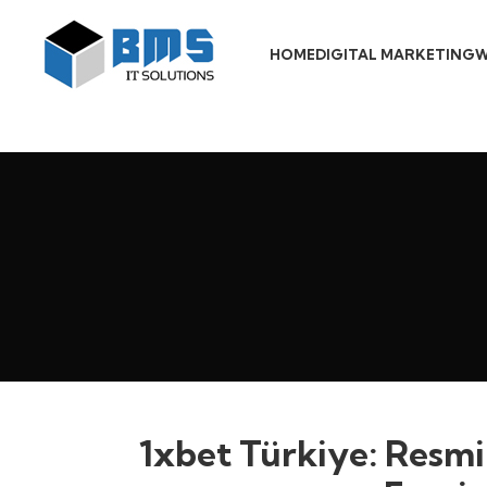
HOME
DIGITAL MARKETING
W
1xbet Türkiye: Resmi 