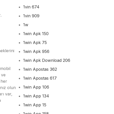
1vin 674
.
1vin 909
1w
1win Apk 150
1win Apk 75
eklerini
1win Apk 956
1win Apk Download 206
 mobil
1win Apostas 362
 ve
1win Apostas 617
 her
1win App 106
anız olun
rı var,
1win App 134
a
1win App 15
1win App 158