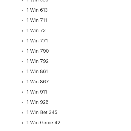
1 Win 613
1 Win 711
1 Win 73
1 Win 771
1 Win 790
1 Win 792
1 Win 861
1 Win 867
1 Win 911
1 Win 928
1 Win Bet 345
1 Win Game 42