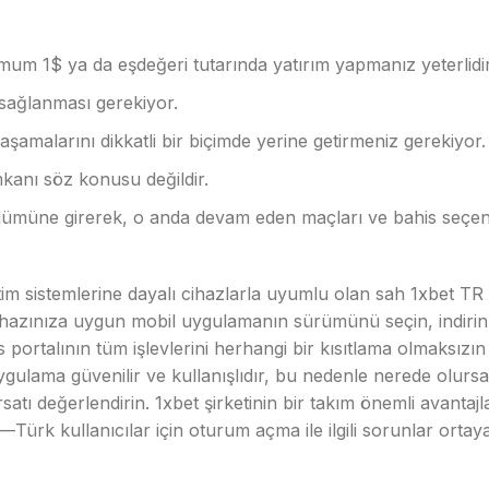
imum 1$ ya da eşdeğeri tutarında yatırım yapmanız yeterlidir
 sağlanması gerekiyor.
k aşamalarını dikkatli bir biçimde yerine getirmeniz gerekiyor.
mkanı söz konusu değildir.
bölümüne girerek, o anda devam eden maçları ve bahis seçen
tim sistemlerine dayalı cihazlarla uyumlu olan sah 1xbet TR
Cihazınıza uygun mobil uygulamanın sürümünü seçin, indirin
portalının tüm işlevlerini herhangi bir kısıtlama olmaksızın
gulama güvenilir ve kullanışlıdır, bu nedenle nerede olurs
atı değerlendirin. 1xbet şirketinin bir takım önemli avantajla
Türk kullanıcılar için oturum açma ile ilgili sorunlar ortay