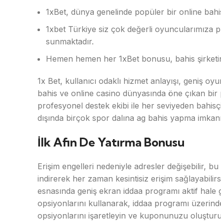
1xBet, dünya genelinde popüler bir online bah
1xbet Türkiye siz çok değerli oyuncularımıza 
sunmaktadır.
Hemen hemen her 1xBet bonusu, bahis şirketin
1x Bet, kullanıcı odaklı hizmet anlayışı, geniş o
bahis ve online casino dünyasında öne çıkan bir p
profesyonel destek ekibi ile her seviyeden bahisç
dışında birçok spor dalına ag bahis yapma imkanı
İlk Afin De Yatırma Bonusu
Erişim engelleri nedeniyle adresler değişebilir, b
indirerek her zaman kesintisiz erişim sağlayabilir
esnasında geniş ekran iddaa programı aktif hale 
opsiyonlarını kullanarak, iddaa programı üzerinde
opsiyonlarını işaretleyin ve kuponunuzu oluşturu