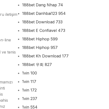
188bet Dang Nhap 74
188bet Danhbai123 954
u iletişim
188bet Download 733
188bet E Confiavel 473
188bet Hiphop 599
n-line
188bet Hiphop 957
 ve tenis
188bet Kh Download 177
188bet 우회 827
1vin 100
1vin 117
lamamızı
nti
1vin 172
is
1vin 237
bahis
nız
1vin 554