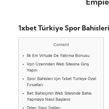
Empiez
1xbet Türkiye Spor Bahisleri
Content
İlk Em Virtude De Yatırma Bonusu
Vpn Üzerinden Web Sitesine Giriş
Yapın
Spor Bahisleri Için 1xbet Türkiye Özel
Fırsatları
Bet: Bahisçinin Web Sitesinde Bahis
Yapmaya Nasıl Başlanır
Diğer Spor Dalları