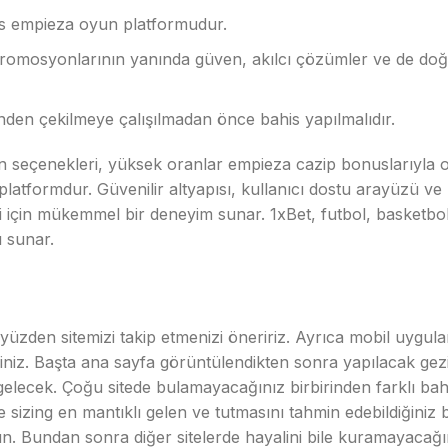
is empieza oyun platformudur.
promosyonlarının yanında güven, akılcı çözümler ve de doğr
den çekilmeye çalışılmadan önce bahis yapılmalıdır.
yun seçenekleri, yüksek oranlar empieza cazip bonuslarıyla o
latformdur. Güvenilir altyapısı, kullanıcı dostu arayüzü ve
i için mükemmel bir deneyim sunar. 1xBet, futbol, basketbol
 sunar.
u yüzden sitemizi takip etmenizi öneririz. Ayrıca mobil uygu
siniz. Başta ana sayfa görüntülendikten sonra yapılacak gezi
gelecek. Çoğu sitede bulamayacağınız birbirinden farklı bah
 sizing en mantıklı gelen ve tutmasını tahmin edebildiğiniz 
n. Bundan sonra diğer sitelerde hayalini bile kuramayacağı